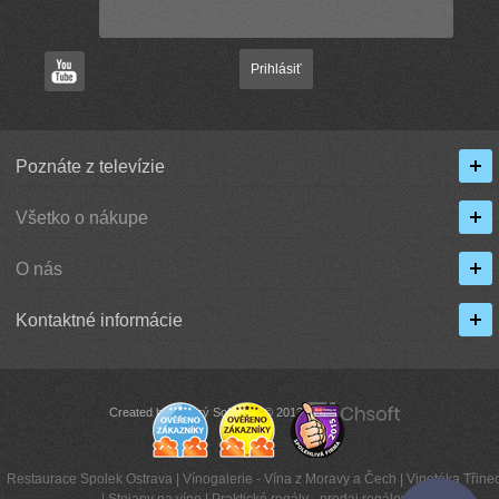
Prihlásiť
Poznáte z televízie
Všetko o nákupe
O nás
Kontaktné informácie
Created by Chytrý Software © 2013
Restaurace Spolek Ostrava
|
Vínogalerie - Vína z Moravy a Čech
|
Vinotéka Třinec