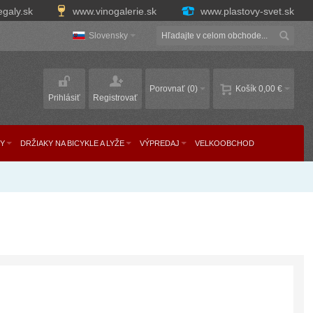
egaly.sk
www.vinogalerie.sk
www.plastovy-svet.sk
Slovensky
Porovnať
(0)
Košík
0,00 €
Prihlásiť
Registrovať
Y
DRŽIAKY NA BICYKLE A LYŽE
VÝPREDAJ
VELKOOBCHOD