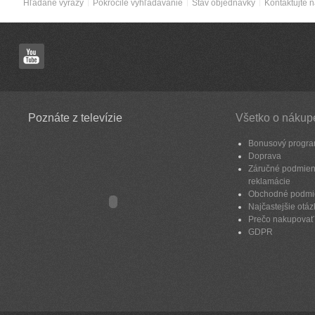
Hľadané výrazy
Pokročilé vyhľadávanie
Stav objednávky
Kontaktujte 
Poznáte z televízie
Všetko o nákup
Bonusový progr
Doprava
Záručné podmien
reklamácie
Obchodné podmi
Najčastejšie otáz
Prečo nakupovať
GDPR