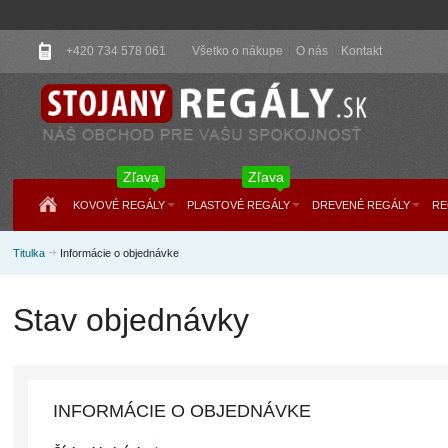
+420 734 578 061
Všetko o nákupe
O nás
Kontakt
Zľava
Zľava
KOVOVÉ REGÁLY
PLASTOVÉ REGÁLY
DREVENÉ REGÁLY
RE
Titulka
Informácie o objednávke
Stav objednávky
INFORMÁCIE O OBJEDNÁVKE