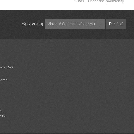
O nás
Obchodné podmienky
Spravodaj
Prihlásiť
ablunkov
borné
cz
y.sk