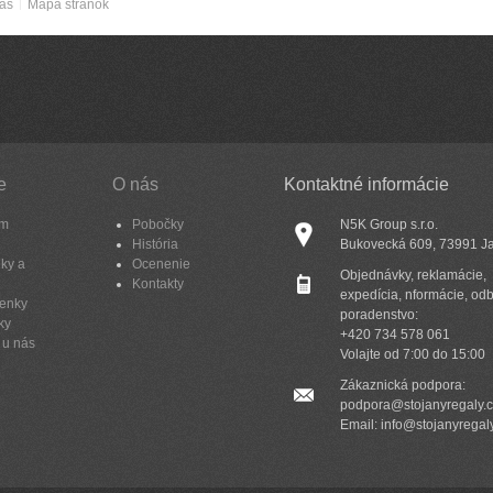
nás
Mapa stránok
e
O nás
Kontaktné informácie
am
Pobočky
N5K Group s.r.o.
História
Bukovecká 609, 73991 J
ky a
Ocenenie
Objednávky, reklamácie,
Kontakty
expedícia, nformácie, od
enky
poradenstvo:
ky
+420 734 578 061
 u nás
Volajte od 7:00 do 15:00
Zákaznická podpora:
podpora@stojanyregaly.
Email: info@stojanyregal