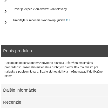
Tovar je expedíciou dvakrát kontrolovaný.
Prečítajte si recenzie skôr nakupujúcich
TU
.
Popis produktu
Box do dielne je vyrobený z pevného plastu a určený na maximálnu
prehľadnosť uloženého materiálu a drobných dielov. Box má miesto pre
nálepku s popisom tovaru. Box je stohovateľný a možno nasadiť do fixačnej
steny.
Ďalšie informácie
Recenzie