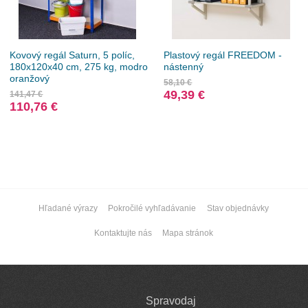
Kovový regál Saturn, 5 políc,
Plastový regál FREEDOM -
180x120x40 cm, 275 kg, modro
nástenný
oranžový
58,10 €
49,39 €
141,47 €
110,76 €
Hľadané výrazy
Pokročilé vyhľadávanie
Stav objednávky
Kontaktujte nás
Mapa stránok
Spravodaj