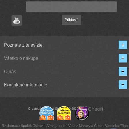
Prihlásiť
Poznáte z televízie
Všetko o nákupe
O nás
Kontaktné informácie
Created by Chytrý Software © 2013
Restaurace Spolek Ostrava
|
Vínogalerie - Vína z Moravy a Čech
|
Vinotéka Třinec