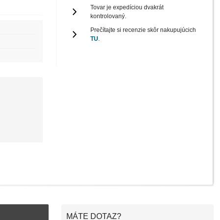
Tovar je expedíciou dvakrát
kontrolovaný.
Prečítajte si recenzie skôr nakupujúcich
TU
.
MÁTE DOTAZ?