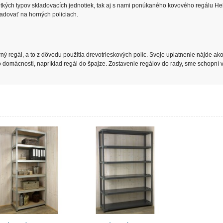
kých typov skladovacích jednotiek, tak aj s nami ponúkaného kovového regálu Hel
adovať na horných policiach.
ný regál, a to z dôvodu použitia drevotrieskových políc. Svoje uplatnenie nájde ak
do domácnosti, napríklad regál do špajze. Zostavenie regálov do rady, sme schopní v