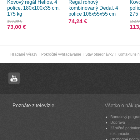
Kovový regál Helios, 4
Regál rohový
Kovo
police, 180x100x35 cm,
kombinovaný Dedal, 4
polí
175 kg
police 108x55x55 cm
275 
74,24 €
100,80 €
152,6
73,00 €
113
Hľadané výrazy
Pokročilé vyhľadávanie
Stav objednávky
Kontaktujte 
Poznáte z televízie
Všetko o nákup
Bonusový progr
Doprava
Záručné podmien
reklamácie
Obchodné podmi