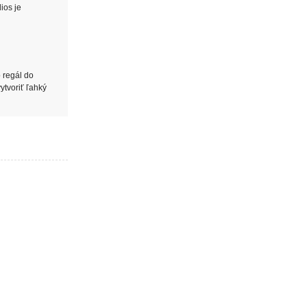
ios je
o regál do
ytvoriť ľahký