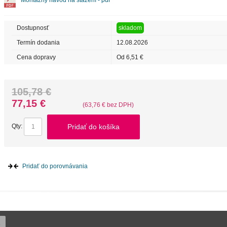
Montážny návod na stažení - pdf
Dostupnosť
skladom
Termín dodania
12.08.2026
Cena dopravy
Od 6,51 €
105,78 €
77,15 €
(63,76 € bez DPH)
Pridať do košíka
Qty:
Pridať do porovnávania
z