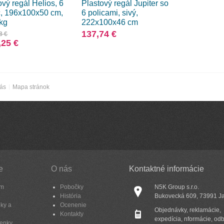
vý regál Helios, 6
Plastový regál Jupiter so
c, 196x100x50 cm,
6 policami, sivý,
kg
222x100x46 cm
137,74 €
8 €
,25 €
nás
Mapa stránok
e
O nás
Kontaktné informácie
am
Pobočky
N5K Group s.r.o.
História
Bukovecká 609, 73991 J
ky a
Ocenenie
Objednávky, reklamácie,
Kontakty
expedícia, nformácie, od
enky