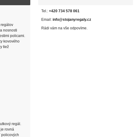
Tel.:
+420 734 578 061
Email:
info@stojanyregaly.cz
 regálov
Rádi vám na vše odpovíme.
 a nosnosti
estimi policami.
jky kovového
y tiež
utkový regál.
 je rovná
ť policových