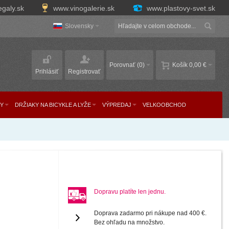
egaly.sk
www.vinogalerie.sk
www.plastovy-svet.sk
Slovensky
Porovnať
(0)
Košík
0,00 €
Prihlásiť
Registrovať
Y
DRŽIAKY NA BICYKLE A LYŽE
VÝPREDAJ
VELKOOBCHOD
Dopravu platíte len jednu.
Doprava zadarmo pri nákupe nad 400 €.
Bez ohľadu na množstvo.