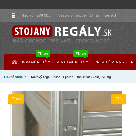
+420 734 578 061
Všetko o nákupe
O nás
Kontakt
Zľava
Zľava
KOVOVÉ REGÁLY
PLASTOVÉ REGÁLY
DREVENÉ REGÁLY
RE
Hlavná stránka
Kovový regál Helios, 4 police, 180x100x35 cm, 275 kg
Zľava
-27%