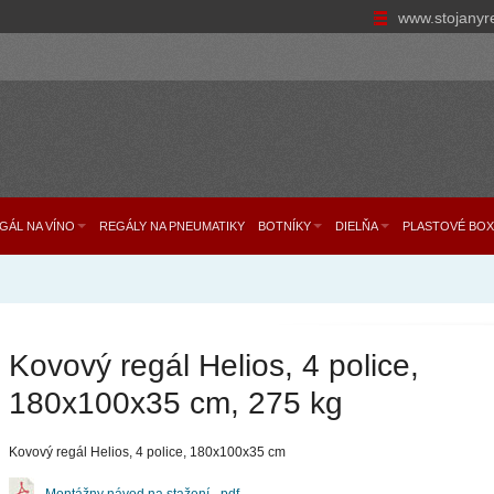
www.stojanyr
GÁL NA VÍNO
REGÁLY NA PNEUMATIKY
BOTNÍKY
DIELŇA
PLASTOVÉ BOX
Kovový regál Helios, 4 police,
180x100x35 cm, 275 kg
Kovový regál Helios, 4 police, 180x100x35 cm