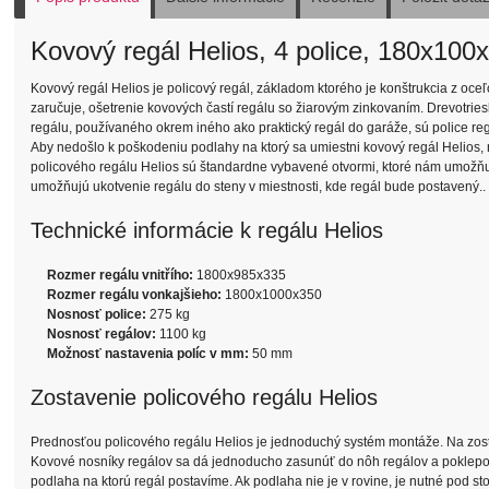
Kovový regál Helios, 4 police, 180x100
Kovový regál Helios je policový regál, základom ktorého je konštrukcia z oce
zaručuje, ošetrenie kovových častí regálu so žiarovým zinkovaním. Drevotries
regálu, používaného okrem iného ako praktický regál do garáže, sú police reg
Aby nedošlo k poškodeniu podlahy na ktorý sa umiestni kovový regál Helios, 
policového regálu Helios sú štandardne vybavené otvormi, ktoré nám umožňujú 
umožňujú ukotvenie regálu do steny v miestnosti, kde regál bude postavený..
Technické informácie k regálu Helios
Rozmer regálu vnitřího:
1800x985x335
Rozmer regálu vonkajšieho:
1800x1000x350
Nosnosť police:
275 kg
Nosnosť regálov:
1100 kg
Možnosť nastavenia políc v mm:
50 mm
Zostavenie policového regálu Helios
Prednosťou policového regálu Helios je jednoduchý systém montáže. Na zosta
Kovové nosníky regálov sa dá jednoducho zasunúť do nôh regálov a poklepom
podlaha na ktorú regál postavíme. Ak podlaha nie je v rovine, je nutné pod s