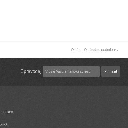
O nás
Obchodné podmienky
Spravodaj
Prihlásiť
ablunkov
borné