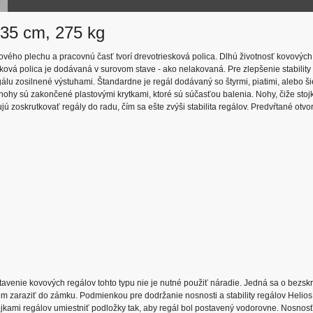
x35 cm, 275 kg
ľového plechu a pracovnú časť tvorí drevotriesková polica. Dlhú životnosť kovových
ková polica je dodávaná v surovom stave - ako nelakovaná. Pre zlepšenie stability
álu zosilnené výstuhami. Štandardne je regál dodávaný so štyrmi, piatimi, alebo ši
nohy sú zakončené plastovými krytkami, ktoré sú súčasťou balenia. Nohy, čiže sto
zoskrutkovať regály do radu, čím sa ešte zvýši stabilita regálov. Predvŕtané otvor
venie kovových regálov tohto typu nie je nutné použiť náradie. Jedná sa o bezskr
 zaraziť do zámku. Podmienkou pre dodržanie nosnosti a stability regálov Helios
tojkami regálov umiestniť podložky tak, aby regál bol postavený vodorovne. Nosnos