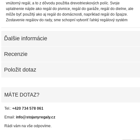
vnútorný regál, a to z dôvodu použitia drevotrieskových políc. Svoje
uplatnenie nájde ako regál do pivnice, regál do garáže, regál do dielne, ale
môže byť použitý ako aj regál do domácnosti, napríklad regál do špajze.
Zostavenie regálov do rady, sme schopní vytvoriť ľahký regálový systém
Ďalšie informácie
Recenzie
Položit dotaz
MÁTE DOTAZ?
Tel.:
+420 734 578 061
Email:
info@stojanyregaly.cz
Rádi vám na vše odpovíme.