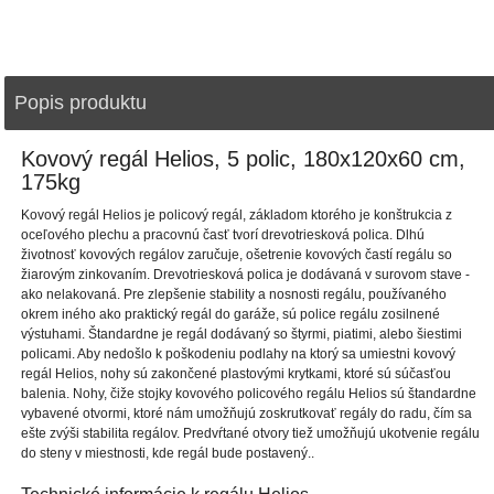
Popis produktu
Kovový regál Helios, 5 polic, 180x120x60 cm,
175kg
Kovový regál Helios je policový regál, základom ktorého je konštrukcia z
oceľového plechu a pracovnú časť tvorí drevotriesková polica. Dlhú
životnosť kovových regálov zaručuje, ošetrenie kovových častí regálu so
žiarovým zinkovaním. Drevotriesková polica je dodávaná v surovom stave -
ako nelakovaná. Pre zlepšenie stability a nosnosti regálu, používaného
okrem iného ako praktický regál do garáže, sú police regálu zosilnené
výstuhami. Štandardne je regál dodávaný so štyrmi, piatimi, alebo šiestimi
policami. Aby nedošlo k poškodeniu podlahy na ktorý sa umiestni kovový
regál Helios, nohy sú zakončené plastovými krytkami, ktoré sú súčasťou
balenia. Nohy, čiže stojky kovového policového regálu Helios sú štandardne
vybavené otvormi, ktoré nám umožňujú zoskrutkovať regály do radu, čím sa
ešte zvýši stabilita regálov. Predvŕtané otvory tiež umožňujú ukotvenie regálu
do steny v miestnosti, kde regál bude postavený..