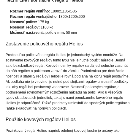
Technické informácie k regálu Helios
Rozmer regálu vnitřího:
1800x1185x585
Rozmer regálu vonkajšieho:
1800x1200x600
Nosnosť police:
175 kg
Nosnosť regálov:
1100 kg
Možnosť nastavenia políc v mm:
50 mm
Zostavenie policového regálu Helios
Prednosťou policového regálu Helios je jednoduchý systém montáže. Na
zostavenie kovových regálov tohto typu nie je nutné použiť náradie. Jedná
sa o bezskrutkový regál. Kovové nosníky regálov sa dá jednoducho zasunúť
do nôh regálov a poklepom zaraziť do zámku. Podmienkou pre dodržanie
nosnosti a stability regálov Helios je rovná podlaha na ktorú regál postavíme.
Ak podlaha nie je v rovine, je nutné pod stojkami regálov umiestniť podložky
tak, aby regál bol postavený vodorovne. Nosnosť policových regálov je
podmienená rovnomerným rozložením nákladu na polici. Ako u všetkých
typov skladovacích jednotiek, tak aj s nami ponúkaného kovového regálu
Helios je odporúčané, ťažké predmety umiestniť do spodných políc regálov a
ľahké skladovať na horných policiach.
Použitie kovových regálov Helios
Pozinkovaný regál Helios napriek odolnej kovovej kostre je určený ako