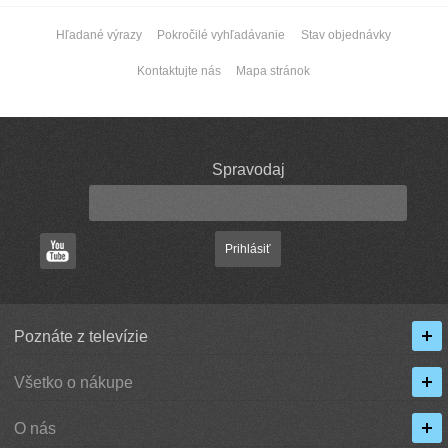
Hľadané výrazy
Pokročilé vyhľadávanie
Stav objednávky
Kontaktujte nás
Mapa stránok
Spravodaj
Prihlásiť
Poznáte z televízie
Všetko o nákupe
O nás