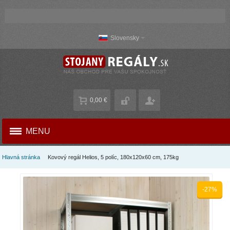
Slovensky
0,00 €
MENU
Hlavná stránka
Kovový regál Helios, 5 políc, 180x120x60 cm, 175kg
-27%