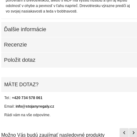
porovnaní s drevotrieskou, alebo s MDF má vyššiu hustotu a tým aj lepšiu
odolnosť v ohybe a pevnosť v ťahu naprieč. Drevotriesku výrazne predčí aj
vo svojej nasiakavosti a teda v bobtnavosti.
Ďalšie informácie
Recenzie
Položit dotaz
MÁTE DOTAZ?
Tel.:
+420 734 578 061
Email:
info@stojanyregaly.cz
Rádi vám na vše odpovíme.
Možno Vás budú zaujímať nasledovné produkty