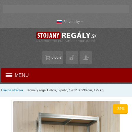
Slovensky
0,00 €
MENU
Hlavná stránka
Kovový regál Helios, 5 políc, 196x100x30 cm, 175 kg
-25%