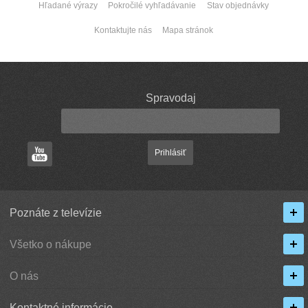
Hľadané výrazy
Pokročilé vyhľadávanie
Stav objednávky
Kontaktujte nás
Mapa stránok
Spravodaj
Prihlásiť
Poznáte z televízie
Všetko o nákupe
O nás
Kontaktné informácie