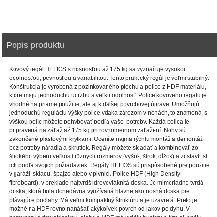
Popis produktu
Kovový regál HELIOS s nosnosťou až 175 kg sa vyznačuje vysokou
odolnosťou, pevnosťou a variabilitou. Tento praktický regál je veľmi stabilný.
Konštrukcia je vyrobená z pozinkovaného plechu a police z HDF materiálu,
ktoré majú jednoduchú údržbu a veľkú odolnosť. Police kovového regálu je
vhodné na priame použitie, ale aj k ďalšej povrchovej úprave. Umožňujú
jednoduchú reguláciu výšky police vďaka zárezom v nohách, to znamená, s
výškou políc môžete pohybovať podľa vašej potreby. Každá polica je
pripravená na záťaž až 175 kg pri rovnomernom zaťažení. Nohy sú
zakončené plastovými krytkami. Oceníte najmä rýchlu montáž a demontáž
bez potreby náradia a skrutiek. Regály môžete skladať a kombinovať zo
širokého výberu veľkostí rôznych rozmerov (výšok, šírok, dĺžok) a zostaviť si
ich podľa svojich požiadaviek. Regály HELIOS sú prispôsobené pre použitie
v garáži, skladu, špajze alebo v pivnici. Police HDF (High Density
fibreboard), v preklade najtvrdší drevovláknitá doska. Je mimoriadne tvrdá
doska, ktorá bola donedávna využívaná hlavne ako nosná doska pre
plávajúce podlahy. Má veľmi kompaktný štruktúru a je uzavretá. Preto je
možné na HDF rovno nanášať akýkoľvek povrch od lakov po dyhu. V