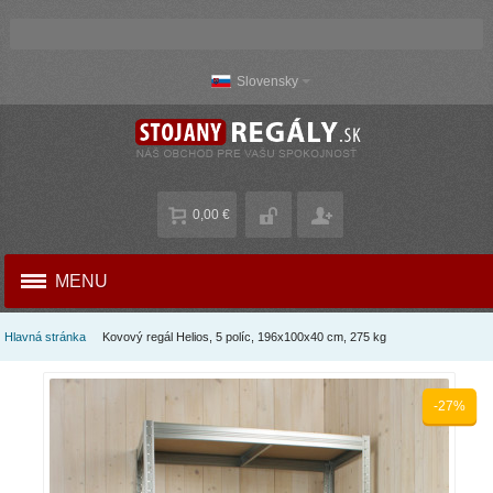
Slovensky
0,00 €
MENU
Hlavná stránka
Kovový regál Helios, 5 políc, 196x100x40 cm, 275 kg
-27%