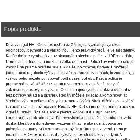
Popis produktu
Kovový regál HELIOS s nosnosťou až 275 kg sa vyznačuje vysokou
odolnosťou, pevnosťou a variabilitou. Tento praktický regál je veľmi stabilný.
Konštrukcia je vyrobená z pozinkovaného plechu a police z HDF materiálu,
ktoré majú jednoduchú údržbu a veľkú odolnosť. Police kovového regálu je
vhodné na priame použitie, ale aj k ďalšej povrchovej úprave. Umožňujú
jednoduchú reguláciu výšky police vďaka zárezom v nohách, to znamená, s
výškou políc môžete pohybovať podľa vašej potreby. Každá polica je
pripravená na záťaž až 275 kg pri rovnomernom zaťažení. Nohy sú
zakončené plastovými krytkami. Oceníte najmä rýchlu montáž a demontáž
bez potreby náradia a skrutiek. Regály môžete skladať a kombinovať zo
širokého výberu veľkostí rôznych rozmerov (výšok, šírok, dĺžok) a zostaviť si
ich podľa svojich požiadaviek. Regály HELIOS sú prispôsobené pre použitie
v garáži, skladu, špajze alebo v pivnici. Police HDF (High Density
fibreboard), v preklade najtvrdší drevovláknitá doska. Je mimoriadne tvrdá
doska, ktorá bola donedávna využívaná hlavne ako nosná doska pre
plávajúce podlahy. Má veľmi kompaktný štruktúru a je uzavretá. Preto je
možné na HDF rovno nanášať akýkoľvek povrch od lakov po dyhu. V