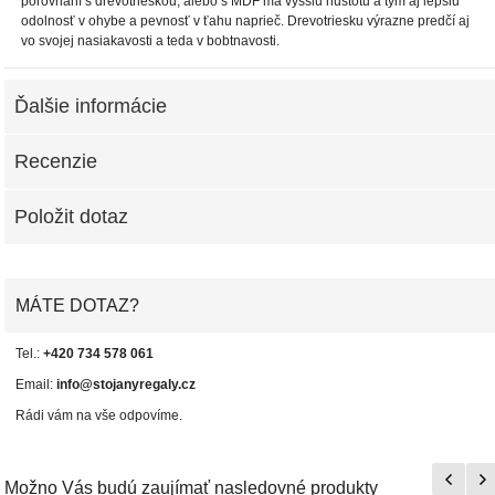
porovnaní s drevotrieskou, alebo s MDF má vyššiu hustotu a tým aj lepšiu
odolnosť v ohybe a pevnosť v ťahu naprieč. Drevotriesku výrazne predčí aj
vo svojej nasiakavosti a teda v bobtnavosti.
Ďalšie informácie
Recenzie
Položit dotaz
MÁTE DOTAZ?
Tel.:
+420 734 578 061
Email:
info@stojanyregaly.cz
Rádi vám na vše odpovíme.
Možno Vás budú zaujímať nasledovné produkty