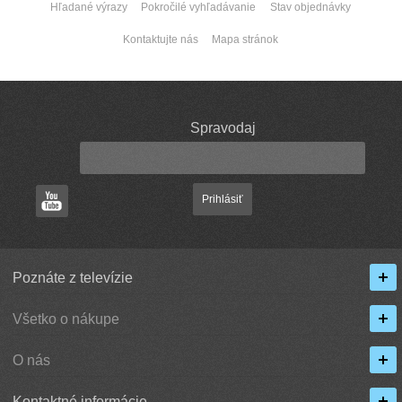
Hľadané výrazy
Pokročilé vyhľadávanie
Stav objednávky
Kontaktujte nás
Mapa stránok
Spravodaj
Prihlásiť
Poznáte z televízie
Všetko o nákupe
O nás
Kontaktné informácie