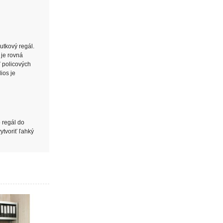
utkový regál.
 je rovná
ť policových
ios je
o regál do
ytvoriť ľahký