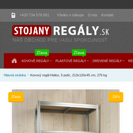
+420 734 578 061
Všetko o nákupe
O nás
Kontakt
Zľava
Zľava
KOVOVÉ REGÁLY
PLASTOVÉ REGÁLY
DREVENÉ REGÁLY
RE
Hlavná stránka
Kovový regál Helios, 5 políc, 213x120x45 cm, 275 kg
Zľava
-28%