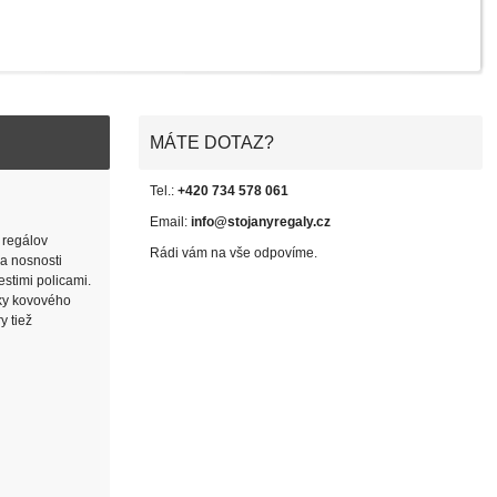
MÁTE DOTAZ?
Tel.:
+420 734 578 061
Email:
info@stojanyregaly.cz
 regálov
Rádi vám na vše odpovíme.
 a nosnosti
estimi policami.
jky kovového
y tiež