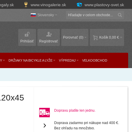
egaly.sk
www.vinogalerie.sk
www.plastovy-svet.sk
Slovensky
Porovnať
(0)
Košík
0,00 €
Prihlásiť
Registrovať
Y
DRŽIAKY NA BICYKLE A LYŽE
VÝPREDAJ
VELKOOBCHOD
x120x45
Dopravu platíte len jednu.
Doprava zadarmo pri nákupe nad 400 €.
Bez ohľadu na množstvo.