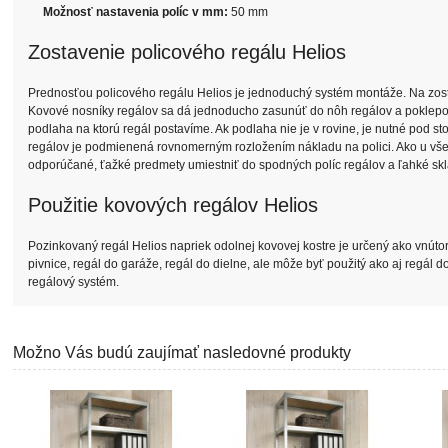
Možnosť nastavenia políc v mm:
50 mm
Zostavenie policového regálu Helios
Prednosťou policového regálu Helios je jednoduchý systém montáže. Na zosta
Kovové nosníky regálov sa dá jednoducho zasunúť do nôh regálov a poklepom
podlaha na ktorú regál postavíme. Ak podlaha nie je v rovine, je nutné pod s
regálov je podmienená rovnomerným rozložením nákladu na polici. Ako u všet
odporúčané, ťažké predmety umiestniť do spodných políc regálov a ľahké skl
Použitie kovových regálov Helios
Pozinkovaný regál Helios napriek odolnej kovovej kostre je určený ako vnútor
pivnice, regál do garáže, regál do dielne, ale môže byť použitý ako aj regál 
regálový systém.
Možno Vás budú zaujímať nasledovné produkty