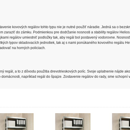
venie kovových regálov tohto typu nie je nutné použiť náradie. Jedná sa o bezskr
 zaraziť do zámku. Podmienkou pre dodržanie nosnosti a stability regálov Helios
tojkami regálov umiestniť podložky tak, aby regál bol postavený vodorovne. Nosnos
kých typov skladovacích jednotiek, tak aj s nami ponúkaného kovového regálu Hel
adovať na horných policiach.
ný regál, a to z dôvodu použitia drevotrieskových políc. Svoje uplatnenie nájde ak
do domácnosti, napríklad regál do špajze. Zostavenie regálov do rady, sme schopní v