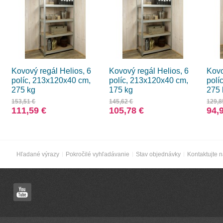
Kovový regál Helios, 6
Kovový regál Helios, 6
Kovo
políc, 213x120x40 cm,
políc, 213x120x40 cm,
polí
275 kg
175 kg
275 
153,51 €
145,62 €
129,8
111,59 €
105,78 €
94,
Hľadané výrazy
Pokročilé vyhľadávanie
Stav objednávky
Kontaktujte 