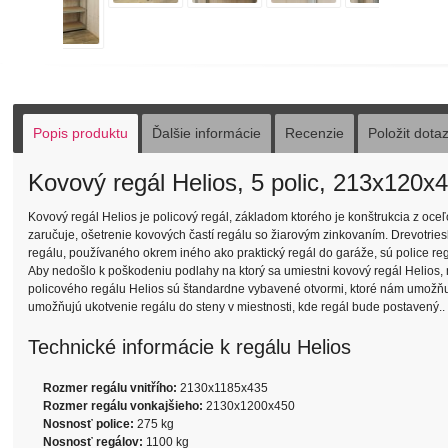
Popis produktu
Ďalšie informácie
Recenzie
Položit dota
Kovový regál Helios, 5 polic, 213x120x
Kovový regál Helios je policový regál, základom ktorého je konštrukcia z oce
zaručuje, ošetrenie kovových častí regálu so žiarovým zinkovaním. Drevotries
regálu, používaného okrem iného ako praktický regál do garáže, sú police reg
Aby nedošlo k poškodeniu podlahy na ktorý sa umiestni kovový regál Helios, 
policového regálu Helios sú štandardne vybavené otvormi, ktoré nám umožňujú 
umožňujú ukotvenie regálu do steny v miestnosti, kde regál bude postavený..
Technické informácie k regálu Helios
Rozmer regálu vnitřího:
2130x1185x435
Rozmer regálu vonkajšieho:
2130x1200x450
Nosnosť police:
275 kg
Nosnosť regálov:
1100 kg