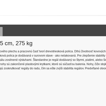
z
45 cm, 275 kg
ľového plechu a pracovnú časť tvorí drevotriesková polica. Dlhú životnosť kovových
ková polica je dodávaná v surovom stave - ako nelakovaná. Pre zlepšenie stability
álu zosilnené výstuhami. Štandardne je regál dodávaný so štyrmi, piatimi, alebo ši
nohy sú zakončené plastovými krytkami, ktoré sú súčasťou balenia. Nohy, čiže sto
zoskrutkovať regály do radu, čím sa ešte zvýši stabilita regálov. Predvŕtané otvor