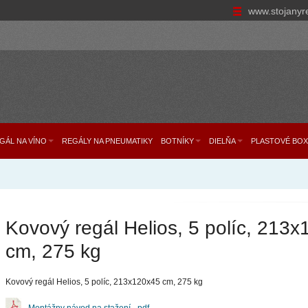
www.stojanyr
GÁL NA VÍNO
REGÁLY NA PNEUMATIKY
BOTNÍKY
DIELŇA
PLASTOVÉ BOX
Kovový regál Helios, 5 políc, 213
cm, 275 kg
Kovový regál Helios, 5 políc, 213x120x45 cm, 275 kg