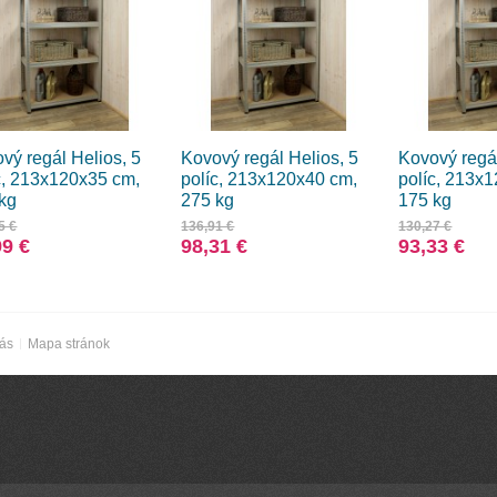
vý regál Helios, 5
Kovový regál Helios, 5
Kovový regál
c, 213x120x35 cm,
políc, 213x120x40 cm,
políc, 213x
kg
275 kg
175 kg
5 €
136,91 €
130,27 €
99 €
98,31 €
93,33 €
nás
Mapa stránok