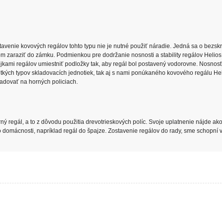
venie kovových regálov tohto typu nie je nutné použiť náradie. Jedná sa o bezskr
 zaraziť do zámku. Podmienkou pre dodržanie nosnosti a stability regálov Helios
tojkami regálov umiestniť podložky tak, aby regál bol postavený vodorovne. Nosnos
kých typov skladovacích jednotiek, tak aj s nami ponúkaného kovového regálu Hel
adovať na horných policiach.
ný regál, a to z dôvodu použitia drevotrieskových políc. Svoje uplatnenie nájde ak
do domácnosti, napríklad regál do špajze. Zostavenie regálov do rady, sme schopní v