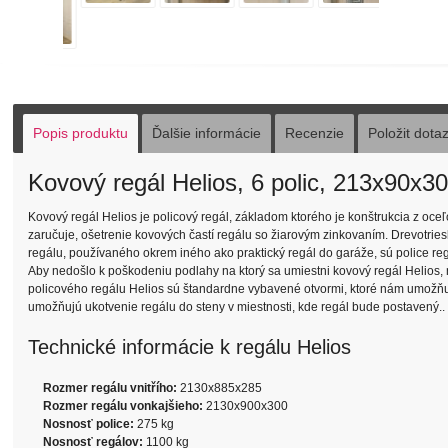
Popis produktu
Ďalšie informácie
Recenzie
Položit dota
Kovový regál Helios, 6 polic, 213x90x3
Kovový regál Helios je policový regál, základom ktorého je konštrukcia z oce
zaručuje, ošetrenie kovových častí regálu so žiarovým zinkovaním. Drevotries
regálu, používaného okrem iného ako praktický regál do garáže, sú police reg
Aby nedošlo k poškodeniu podlahy na ktorý sa umiestni kovový regál Helios, 
policového regálu Helios sú štandardne vybavené otvormi, ktoré nám umožňujú 
umožňujú ukotvenie regálu do steny v miestnosti, kde regál bude postavený..
Technické informácie k regálu Helios
Rozmer regálu vnitřího:
2130x885x285
Rozmer regálu vonkajšieho:
2130x900x300
Nosnosť police:
275 kg
Nosnosť regálov:
1100 kg