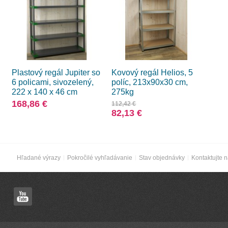
Plastový regál Jupiter so
Kovový regál Helios, 5
6 policami, sivozelený,
políc, 213x90x30 cm,
222 x 140 x 46 cm
275kg
168,86 €
112,42 €
82,13 €
Hľadané výrazy
Pokročilé vyhľadávanie
Stav objednávky
Kontaktujte 