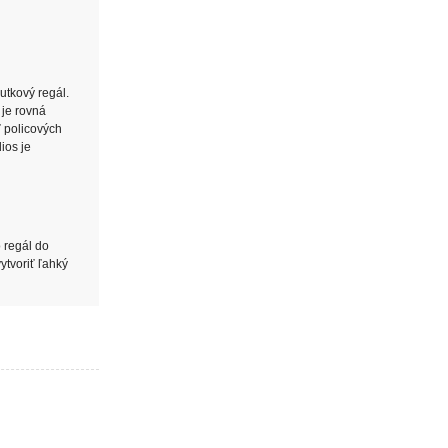
utkový regál.
 je rovná
ť policových
ios je
o regál do
ytvoriť ľahký