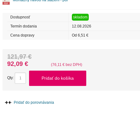
Montážny návod na stažení - pdf
Dostupnosť
skladom
Termín dodania
12.08.2026
Cena dopravy
Od 6,51 €
121,97 €
92,09 €
(76,11 € bez DPH)
Pridať do košíka
Qty:
Pridať do porovnávania