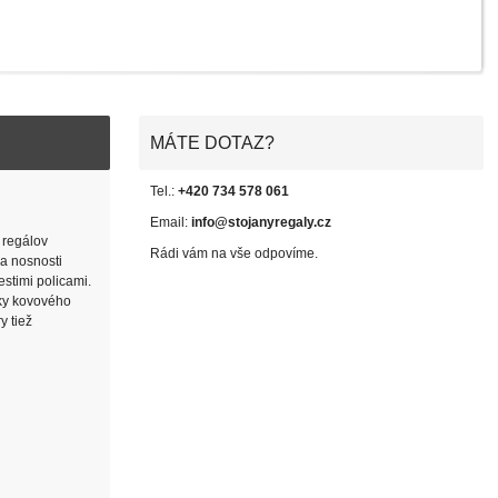
MÁTE DOTAZ?
Tel.:
+420 734 578 061
Email:
info@stojanyregaly.cz
 regálov
Rádi vám na vše odpovíme.
 a nosnosti
estimi policami.
jky kovového
y tiež