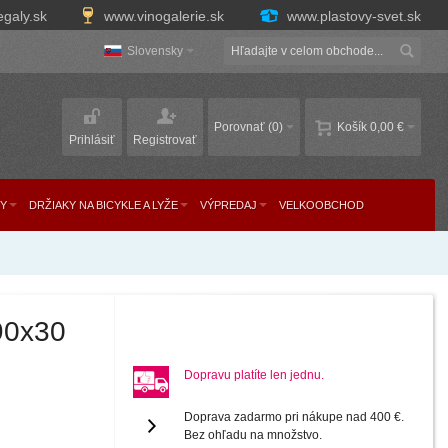
egaly.sk
www.vinogalerie.sk
www.plastovy-svet.sk
Slovensky
Porovnať
(0)
Košík
0,00 €
Prihlásiť
Registrovať
Y
DRŽIAKY NA BICYKLE A LYŽE
VÝPREDAJ
VELKOOBCHOD
x90x30
Dopravu platíte len jednu.
Doprava zadarmo pri nákupe nad 400 €.
Bez ohľadu na množstvo.