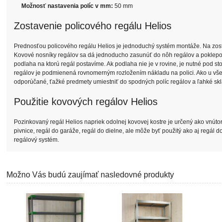
Možnosť nastavenia políc v mm:
50 mm
Zostavenie policového regálu Helios
Prednosťou policového regálu Helios je jednoduchý systém montáže. Na zosta
Kovové nosníky regálov sa dá jednoducho zasunúť do nôh regálov a poklepom
podlaha na ktorú regál postavíme. Ak podlaha nie je v rovine, je nutné pod s
regálov je podmienená rovnomerným rozložením nákladu na polici. Ako u všet
odporúčané, ťažké predmety umiestniť do spodných políc regálov a ľahké skl
Použitie kovových regálov Helios
Pozinkovaný regál Helios napriek odolnej kovovej kostre je určený ako vnútor
pivnice, regál do garáže, regál do dielne, ale môže byť použitý ako aj regál 
regálový systém.
Možno Vás budú zaujímať nasledovné produkty