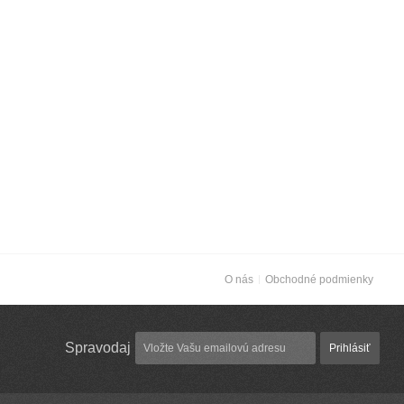
O nás
Obchodné podmienky
Spravodaj
Prihlásiť