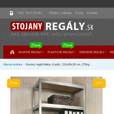
+420 734 578 061
Všetko o nákupe
O nás
Kontakt
Zľava
Zľava
KOVOVÉ REGÁLY
PLASTOVÉ REGÁLY
DREVENÉ REGÁLY
RE
Hlavná stránka
Kovový regál Helios, 6 políc, 213x90x30 cm, 275kg
Zľava
-24%