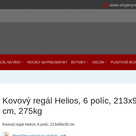
www.stojanyr
GÁL NA VÍNO
REGÁLY NA PNEUMATIKY
BOTNÍKY
DIELŇA
PLASTOVÉ BOX
Kovový regál Helios, 6 políc, 213
cm, 275kg
Kovový regál Helios, 6 políc, 213x90x30 cm