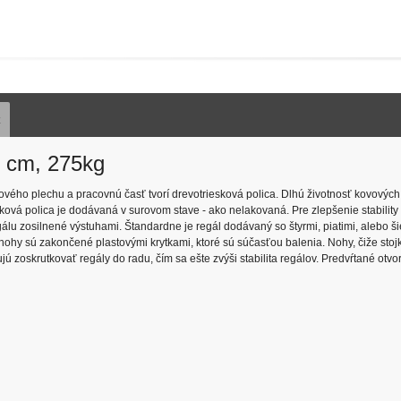
z
0 cm, 275kg
ľového plechu a pracovnú časť tvorí drevotriesková polica. Dlhú životnosť kovových
ková polica je dodávaná v surovom stave - ako nelakovaná. Pre zlepšenie stability
álu zosilnené výstuhami. Štandardne je regál dodávaný so štyrmi, piatimi, alebo ši
nohy sú zakončené plastovými krytkami, ktoré sú súčasťou balenia. Nohy, čiže sto
zoskrutkovať regály do radu, čím sa ešte zvýši stabilita regálov. Predvŕtané otvor