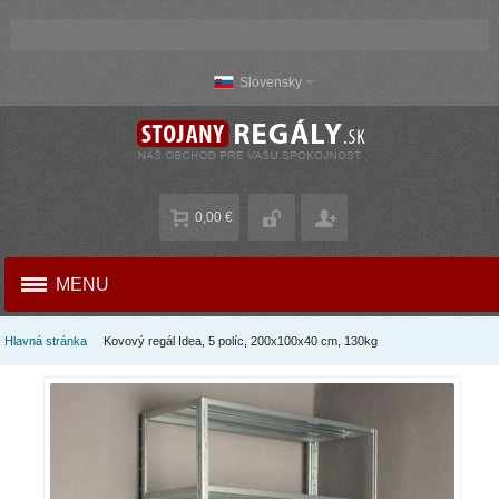
Slovensky
0,00 €
MENU
Hlavná stránka
Kovový regál Idea, 5 políc, 200x100x40 cm, 130kg