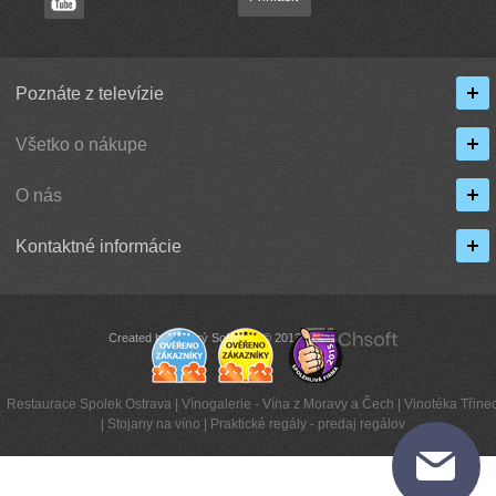
Poznáte z televízie
Všetko o nákupe
O nás
Kontaktné informácie
Created by Chytrý Software © 2013
Restaurace Spolek Ostrava
|
Vínogalerie - Vína z Moravy a Čech
|
Vinotéka Třinec
|
Stojany na víno
|
Praktické regály - predaj regálov