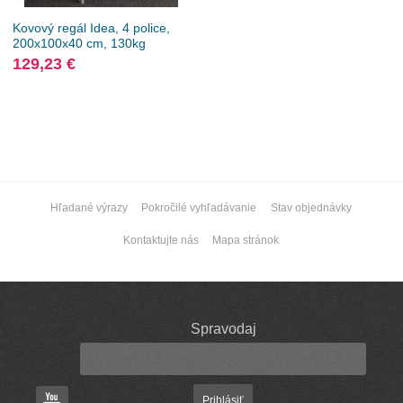
Kovový regál Idea, 4 police,
200x100x40 cm, 130kg
129,23 €
Hľadané výrazy
Pokročilé vyhľadávanie
Stav objednávky
Kontaktujte nás
Mapa stránok
Spravodaj
Prihlásiť