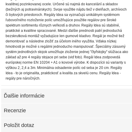
kvalitnej pozinkovanej ocele. Určené sú najmä do kancelárií a skladov
(bežných aj potravinárskych). Svoje využitie nájdu tiež v dielňach, archívoch
či bytových priestoroch. Regály Idea sa vyznačujú unikátnym systémom
ľubovoľného rozloženie políc umožňujúce použitie regálov pre široké
spektrum sortimentu rôznych veľkostí a druhov. Regály Idea sú stabilné,
praktické a kvalitne spracované. Medzi ďalšie prednosti patrí jednoduchá
bezskrutková montáž vyžadujúce len gumové kladivo. Regál je možné tiež
demontovať a následne zložiť za účelom iného využitia. Vďaka nízkej
hmotnosti je možné s regálmi jednoducho manipulovať. Špeciálny zásuvný
systém jednotlivých stojok umožňuje zloženie jednej "čtyřstojky" slúžiaca ako
základ až pre 4 regály stojace pri sebe (viď foto). Regál Idea zodpovedá
európskej norme EN 10204 + A1 o kovové výrobe. K dispozícii sú varianty s
výškou 2, 2,4 a 3m. Minimálna odsadenie políc od seba je 20 cm. Regály
Idea - to je originalita, praktickosť a kvalita za skvelú cenu. Regály Idea -
regály pre náročných.
Ďalšie informácie
Recenzie
Položit dotaz