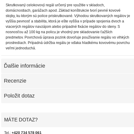
Skrutkovaný celokovový regál určený pre využitie v skladoch,
domácnostiach, garážach apod. Základ konštrukcie tvorí pevné kovové
stojky, ku ktorým sú police priskrutkované. Výhodou skrutkovaných regálov je
vyššia pevnosť a stabilita, ktorá je ešte vyššia v prípade spojenia dvoch a
viacerých regálov navzájom alebo prípadné fixácie regálov do steny. S
nosnosťou až 100 kg na policu je vhodný pre skladovanie ťažších
predmetov. Povrchová úprava pozink dovoľuje používanie regálu vo vlhkých
prostrediach. Prípadná údržba regálu je vďaka hladkému kovovému povrchu
veľmi jednoduchá.
Ďalšie informácie
Recenzie
Položit dotaz
MÁTE DOTAZ?
Tel.:
+420 734 578 061