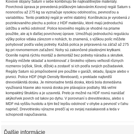
Kovové stojany Saturn v sebe kombinujú tie najkvalitnejšie materiály.
Povrchová úprava je prevedená práškovým lakováním.Kovový regál Saturn s
nosnosťou až 275 kg sa vyznačuje vysokou odolnosťou, pevnosťou a
variabilitou. Tento praktický regál je veľmi stabilný. Konštrukcia je vyrobená z
pozinkovaného plechu a police z HDF materiálu, ktoré majú jednoduchú
údržbu a veľkú odolnosť. Police kovového regálu je vhodné na priame
použitie, ale aj k ďalšej povrchovej úprave. Umožňujú jednoduchú reguláciu
výšky police vďaka zárezom v nohách, to znamená, s výškou políc môžete
pohybovať podľa vašej potreby. Každá polica je pripravená na záťaž až 275
kg pri rovnomernom zaťažení. Nohy sú zakončené plastovými krytkami.
Oceníte najmä rýchlu montáž a demontáž bez potreby náradia a skrutiek.
Regály môžete skladať a kombinovať z širokého výberu veľkostí rôznych
rozmerov (výšok, šírok, dĺžok) a zostaviť si ich podľa svojich požiadaviek.
Regály Saturn sú prispôsobené pre použitie v garáži, skladu, špajze alebo v
pivnici. Police HDF (High Density fibreboard), v preklade najtvrdší
drevovláknitá doska. Je mimoriadne tvrdá doska, ktorá bola donedávna
využívaná hlavne ako nosná doska pre plávajúce podlahy. Má veľmi
kompaktný štruktúru a je uzavretá. Preto je možné na HDF rovnú nanášať
akýkoľvek povrch od lakov po dyhu. V porovnaní s drevotrieskou, alebo s
MDF má vyššiu hustotu a tým tiež lepšiu odolnosť v ohybe a pevnosť v ťahu
naprieč. Drevotriesku výrazne predčí aj vo svojej nasiakavosti a teda v
schopnosti napučiavania.
Ďalšie informácie