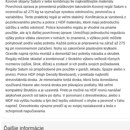
Kovové stojany Saturn v sebe kombinujú tie najkvalitnejšie materiály.
Povrchová úprava je prevedená práškovým lakováním.Kovový regál Saturn s
nosnosťou až 275 kg sa vyznačuje vysokou odolnosťou, pevnosťou a
variabilitou. Tento praktický regál je veľmi stabilný. Konštrukcia je vyrobená z
pozinkovaného plechu a police z HDF materiálu, ktoré majú jednoduchú
údržbu a veľkú odolnosť. Police kovového regálu je vhodné na priame
použitie, ale aj k ďalšej povrchovej úprave. Umožňujú jednoduchú reguláciu
výšky police vďaka zárezom v nohách, to znamená, s výškou políc môžete
pohybovať podľa vašej potreby. Každá polica je pripravená na záťaž až 275
kg pri rovnomernom zaťažení. Nohy sú zakončené plastovými krytkami.
Oceníte najmä rýchlu montáž a demontáž bez potreby náradia a skrutiek.
Regály môžete skladať a kombinovať z širokého výberu veľkostí rôznych
rozmerov (výšok, šírok, dĺžok) a zostaviť si ich podľa svojich požiadaviek.
Regály Saturn sú prispôsobené pre použitie v garáži, skladu, špajze alebo v
pivnici. Police HDF (High Density fibreboard), v preklade najtvrdší
drevovláknitá doska. Je mimoriadne tvrdá doska, ktorá bola donedávna
využívaná hlavne ako nosná doska pre plávajúce podlahy. Má veľmi
kompaktný štruktúru a je uzavretá. Preto je možné na HDF rovnú nanášať
akýkoľvek povrch od lakov po dyhu. V porovnaní s drevotrieskou, alebo s
MDF má vyššiu hustotu a tým tiež lepšiu odolnosť v ohybe a pevnosť v ťahu
naprieč. Drevotriesku výrazne predčí aj vo svojej nasiakavosti a teda v
schopnosti napučiavania.
Ďalšie informácie