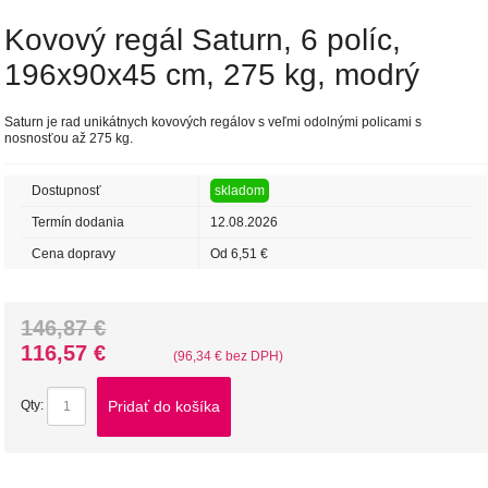
Kovový regál Saturn, 6 políc,
196x90x45 cm, 275 kg, modrý
Saturn je rad unikátnych kovových regálov s veľmi odolnými policami s
nosnosťou až 275 kg.
Dostupnosť
skladom
Termín dodania
12.08.2026
Cena dopravy
Od 6,51 €
146,87 €
116,57 €
(96,34 € bez DPH)
Pridať do košíka
Qty: