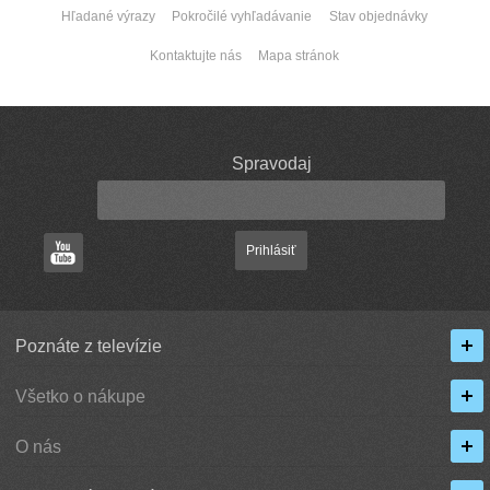
Hľadané výrazy
Pokročilé vyhľadávanie
Stav objednávky
Kontaktujte nás
Mapa stránok
Spravodaj
Prihlásiť
Poznáte z televízie
Všetko o nákupe
O nás