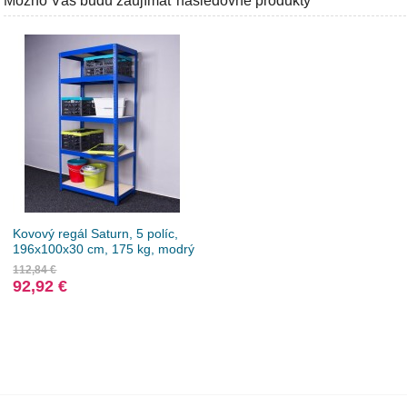
Možno Vás budú zaujímať nasledovné produkty
Kovový regál Saturn, 5 políc,
196x100x30 cm, 175 kg, modrý
112,84 €
92,92 €