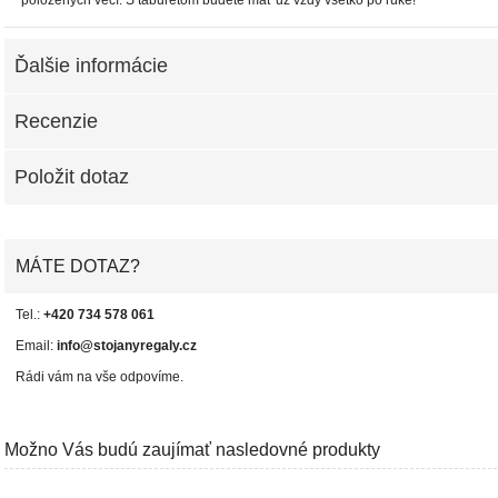
položených vecí. S taburetom budete mať už vždy všetko po ruke!
Ďalšie informácie
Recenzie
Položit dotaz
MÁTE DOTAZ?
Tel.:
+420 734 578 061
Email:
info@stojanyregaly.cz
Rádi vám na vše odpovíme.
Možno Vás budú zaujímať nasledovné produkty