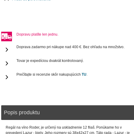
Dopravu platíte len jednu.
Doprava zadarmo pri nákupe nad 400 €. Bez ohľadu na množstvo.
Tovar je expedíciou dvakrát kontrolovaný.
Prečítajte si recenzie skôr nakupujúcich
TU
.
Popis produktu
Regál na víno ​​Roder, je určený na uskladnenie 12 fliaš. Ponúkame ho v
prevedení Lazur - biely. Jeho rozmery sú 38x42x27 cm. Táto rada - Lazur - je