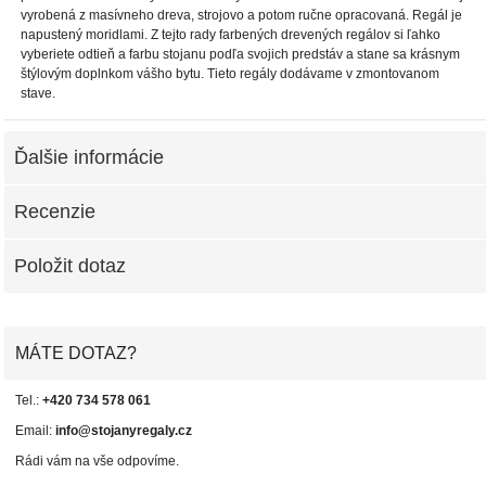
vyrobená z masívneho dreva, strojovo a potom ručne opracovaná. Regál je
napustený moridlami. Z tejto rady farbených drevených regálov si ľahko
vyberiete odtieň a farbu stojanu podľa svojich predstáv a stane sa krásnym
štýlovým doplnkom vášho bytu. Tieto regály dodávame v zmontovanom
stave.
Ďalšie informácie
Recenzie
Položit dotaz
MÁTE DOTAZ?
Tel.:
+420 734 578 061
Email:
info@stojanyregaly.cz
Rádi vám na vše odpovíme.