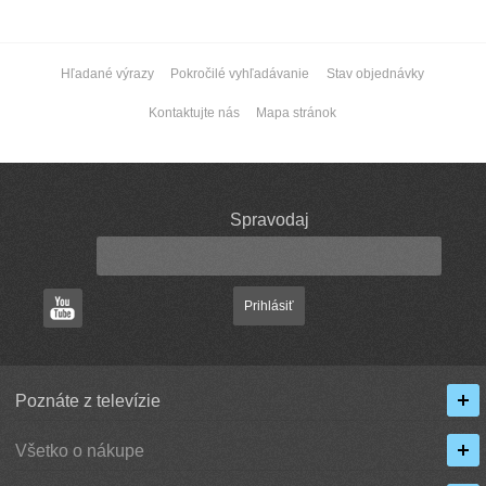
Hľadané výrazy
Pokročilé vyhľadávanie
Stav objednávky
Kontaktujte nás
Mapa stránok
Spravodaj
Prihlásiť
Poznáte z televízie
Všetko o nákupe