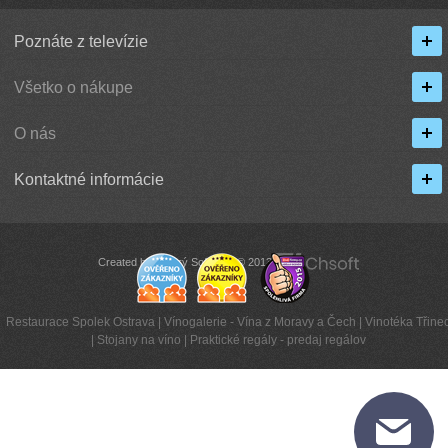
Poznáte z televízie
Všetko o nákupe
O nás
Kontaktné informácie
Created by Chytrý Software © 2013
Restaurace Spolek Ostrava
|
Vínogalerie - Vína z Moravy a Čech
|
Vinotéka Třinec
|
Stojany na víno
|
Praktické regály - predaj regálov