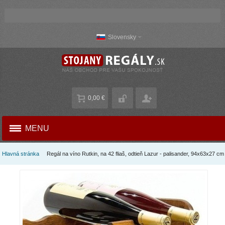
Slovensky
0,00 €
MENU
Hlavná stránka
Regál na víno ​​Rutkin, na 42 fliaš, odtieň Lazur - palisander, 94x63x27 cm