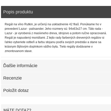
Popis produktu
Regál na víno ​​Rutkin, je určený na uskladnenie 42 fliaš. Ponúkame ho v
prevedení Lazur - palisander. Jeho rozmery sú: 94x63x27 cm. Táto rada -
Lazur - je vyrobená z masívneho dreva, strojovo a potom ručne opracovaná.
Regál je napustený moridlami. Z tejto rady farbených drevených regálov si
ľahko vyberiete odtieň a farbu stojanu podľa svojich predstáv a stane sa
krásnym štýlovým doplnkom vášho bytu. Tieto regály dodávame v
zmontovanom stave.
Ďalšie informácie
Recenzie
Položit dotaz
MÁTE DOTAZ?