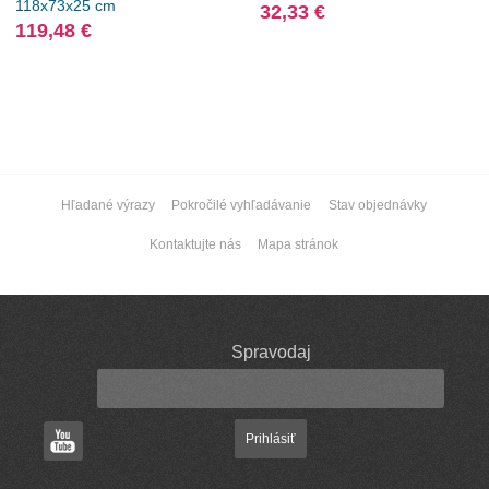
118x73x25 cm
32,33 €
119,48 €
Hľadané výrazy
Pokročilé vyhľadávanie
Stav objednávky
Kontaktujte nás
Mapa stránok
Spravodaj
Prihlásiť