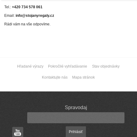
Tel.:
+420 734 578 061
Email:
info@stojanyregaly.cz
Rádi vám na vše odpovíme.
Hľadané výrazy
Pokročilé vyhľadávanie
Stav objednávky
Kontaktujte nás
Mapa stránok
Spravodaj
Prihlásiť