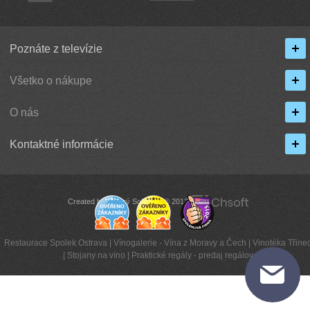
Poznáte z televízie
Všetko o nákupe
O nás
Kontaktné informácie
Created by Chytrý Software © 2013
Restaurace Spolek Ostrava
|
Vínogalerie - Vína z Moravy a Čech
|
Vinotéka Třinec
|
Stojany na víno
|
Praktické regály - predaj regálov