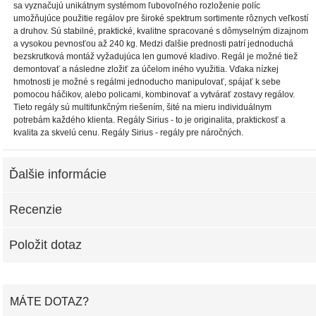
sa vyznačujú unikátnym systémom ľubovoľného rozloženie políc
umožňujúce použitie regálov pre široké spektrum sortimente rôznych veľkostí
a druhov. Sú stabilné, praktické, kvalitne spracované s dômyselným dizajnom
a vysokou pevnosťou až 240 kg. Medzi ďalšie prednosti patrí jednoduchá
bezskrutková montáž vyžadujúca len gumové kladivo. Regál je možné tiež
demontovať a následne zložiť za účelom iného využitia. Vďaka nízkej
hmotnosti je možné s regálmi jednoducho manipulovať, spájať k sebe
pomocou háčikov, alebo policami, kombinovať a vytvárať zostavy regálov.
Tieto regály sú multifunkčným riešením, šité na mieru individuálnym
potrebám každého klienta. Regály Sirius - to je originalita, praktickosť a
kvalita za skvelú cenu. Regály Sirius - regály pre náročných.
Ďalšie informácie
Recenzie
Položit dotaz
MÁTE DOTAZ?