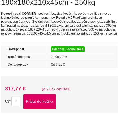
180x180x210x45cm - 250kg
Kovový regál CORNER
- set troch bezskrutkových kovových regálov s novou
technológiou uchytenie komponentov. Regál s HDF policami a zinkovú
povrchovou úpravou. Systém troch kovových regálov zaručuje pevnosť, stabilitu a
kompatibilitu. Zložený z 1x regál 180x90x45 cm sa 5 policami sa záťažou 300 kg
na policu, 1x regál 180x120x45 cm so 4 policami sa záťažou 300 kg na policu a
rohovým regálom 180x90x45x64,5 cm so 4 policami so záťažou 250 kg na policu
Dostupnosť
skladom u dodávateľa
Termín dodania
12.08.2026
Cena dopravy
Od 6,51 €
317,77 €
(262,62 € bez DPH)
Pridať do košíka
Qty: