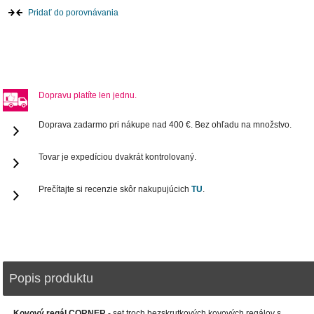
Pridať do porovnávania
Dopravu platíte len jednu.
Doprava zadarmo pri nákupe nad 400 €. Bez ohľadu na množstvo.
Tovar je expedíciou dvakrát kontrolovaný.
Prečítajte si recenzie skôr nakupujúcich
TU
.
Popis produktu
Kovový regál CORNER
- set troch bezskrutkových kovových regálov s