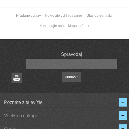
Hľadané výrazy
Pokročilé vyhľadávanie
Stav objednávky
Kontaktujte nás
Mapa stránok
Spravodaj
Prihlásiť
Poznáte z televízie
Všetko o nákupe
O nás