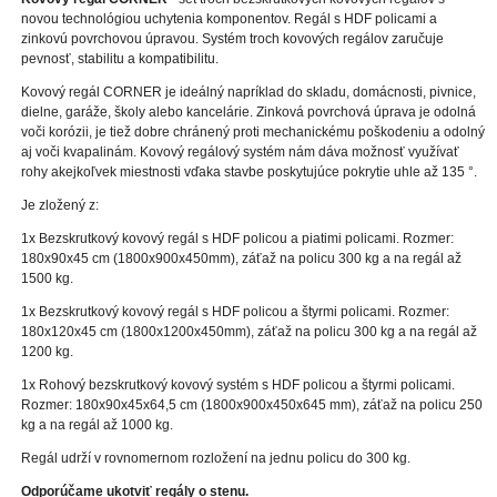
novou technológiou uchytenia komponentov. Regál s HDF policami a
zinkovú povrchovou úpravou. Systém troch kovových regálov zaručuje
pevnosť, stabilitu a kompatibilitu.
Kovový regál CORNER je ideálný napríklad do skladu, domácnosti, pivnice,
dielne, garáže, školy alebo kancelárie. Zinková povrchová úprava je odolná
voči korózii, je tiež dobre chránený proti mechanickému poškodeniu a odolný
aj voči kvapalinám. Kovový regálový systém nám dáva možnosť využívať
rohy akejkoľvek miestnosti vďaka stavbe poskytujúce pokrytie uhle až 135 °.
Je zložený z:
1x Bezskrutkový kovový regál s HDF policou a piatimi policami. Rozmer:
180x90x45 cm (1800x900x450mm), záťaž na policu 300 kg a na regál až
1500 kg.
1x Bezskrutkový kovový regál s HDF policou a štyrmi policami. Rozmer:
180x120x45 cm (1800x1200x450mm), záťaž na policu 300 kg a na regál až
1200 kg.
1x Rohový bezskrutkový kovový systém s HDF policou a štyrmi policami.
Rozmer: 180x90x45x64,5 cm (1800x900x450x645 mm), záťaž na policu 250
kg a na regál až 1000 kg.
Regál udrží v rovnomernom rozložení na jednu policu do 300 kg.
Odporúčame ukotviť regály o stenu.