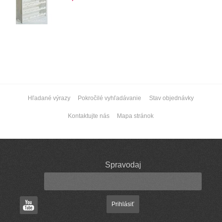
Hľadané výrazy
Pokročilé vyhľadávanie
Stav objednávky
Kontaktujte nás
Mapa stránok
Spravodaj
Prihlásiť