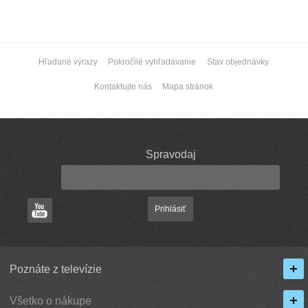
Hľadané výrazy
Pokročilé vyhľadávanie
Stav objednávky
Kontaktujte nás
Mapa stránok
Spravodaj
Prihlásiť
Poznáte z televízie
Všetko o nákupe