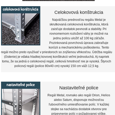
Celokovová konštrukcia
Najväčšou prednosťou regálu Metal je
skrutkovaná celokovová konštrukcia, ktorá
zaisťuje dostatok pevnosti a stability. Pri
rovnomernom rozložení váhy je možné na
jednu policu uložiť až 100 kg záťaže.
Pozinkovaná povrchová úprava zabraňuje
korózii a mechanickému poškodeniu. Tento
regál možno preto využívať v priestoroch so zvýšenou vlhkosťou. Údržba regálu
(čistenie) je vďaka hladkej kovovej konštrukcii veľmi jednoduchá. Aj napriek
tomu, že sa jedná o celokovový regál, celková hmotnosť nie je vysoká. Štyroch
policový regál (police 80x40 cm) vysoký 150 cm váži 12,5 kg.
Nastaviteľné police
Regál Metal, rovnako ako regál Orion, Helios
alebo Saturn, disponuje možnosťou
ľubovoľného umiestňovanie políc. V každej
stojke sa nachádza dostatok otvorov pre
pripevnenie políc v požadovanej výške.