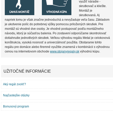
využiť náradie -
skrutkovač a kliešte.
Montáž je
skrutkovaná. Aj
napriek tomu je však značne jednoduchá a nevyžaduje veľa času. Základom
je ukotvenie políc do potrebnej výšky pomocou priložených skrutiek. Pre
montáž sú vhodné dve osoby. Je vhodné postupovať podľa montážneho
návodu, ktorý je súčasťou balenia. Po zostavení odporúčame skontrolovať
dotiahnutie jednotlivých skrutiek. Veľkou výhodou regálu Metal je celokovová
konštrukcia, vysoká nosnosť a univerzálnosť použitia. Obstaranie tohto
regálu pre domáce alebo firemné využitie znamená v kombinácii s výhodnou
cenou na internetovom obchode
www.stojanyregaly.sk
výhodnú kúpu.
UŽITOČNÉ INFORMÁCIE
Aký regál zvoliť?
Najčastejšie otázky
Bonusový program