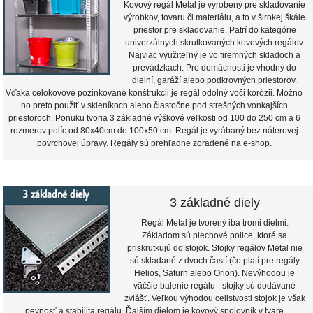
Kovový regál Metal je vyrobený pre skladovanie
výrobkov, tovaru či materiálu, a to v širokej škále
priestor pre skladovanie. Patrí do kategórie
univerzálnych skrutkovaných kovových regálov.
Najviac využiteľný je vo firemných skladoch a
prevádzkach. Pre domácnosti je vhodný do
dielní, garáží alebo podkrovných priestorov.
Vďaka celokovové pozinkované konštrukcii je regál odolný voči korózii. Možno
ho preto použiť v skleníkoch alebo čiastočne pod strešných vonkajších
priestoroch. Ponuku tvoria 3 základné výškové veľkosti od 100 do 250 cm a 6
rozmerov políc od 80x40cm do 100x50 cm. Regál je vyrábaný bez náterovej
povrchovej úpravy. Regály sú prehľadne zoradené na e-shop.
3 základné diely
Regál Metal je tvorený iba tromi dielmi.
Základom sú plechové police, ktoré sa
priskrutkujú do stojok. Stojky regálov Metal nie
sú skladané z dvoch častí (čo platí pre regály
Helios, Saturn alebo Orion). Nevýhodou je
väčšie balenie regálu - stojky sú dodávané
zvlášť. Veľkou výhodou celistvosti stojok je však
pevnosť a stabilita regálu. Ďalším dielom je kovový spojovník v tvare