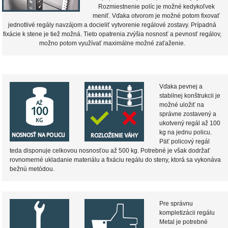
Rozmiestnenie políc je možné kedykoľvek
meniť. Vďaka otvorom je možné potom fixovať
jednotlivé regály navzájom a docieliť vytvorenie regálové zostavy. Prípadná
fixácie k stene je tiež možná. Tieto opatrenia zvýšia nosnosť a pevnosť regálov,
možno potom využívať maximálne možné zaťaženie.
Vďaka pevnej a
stabilnej konštrukcii je
možné uložiť na
správne zostavený a
ukotvený regál až 100
kg na jednu policu.
Päť policový regál
teda disponuje celkovou nosnosťou až 500 kg. Potrebné je však dodržať
rovnomerné ukladanie materiálu a fixáciu regálu do steny, ktorá sa vykonáva
bežnú metódou.
Pre správnu
kompletizácii regálu
Metal je potrebné