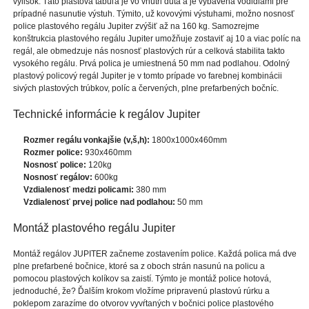
výlisok. Táto plastová tabuľa je vo vnútri dutá a je vybavená vodidlami pre
prípadné nasunutie výstuh. Týmito, už kovovými výstuhami, možno nosnosť
police plastového regálu Jupiter zvýšiť až na 160 kg. Samozrejme
konštrukcia plastového regálu Jupiter umožňuje zostaviť aj 10 a viac políc na
regál, ale obmedzuje nás nosnosť plastových rúr a celková stabilita takto
vysokého regálu. Prvá polica je umiestnená 50 mm nad podlahou. Odolný
plastový policový regál Jupiter je v tomto prípade vo farebnej kombinácii
sivých plastových trúbkov, políc a červených, plne prefarbených bočníc.
Technické informácie k regálov Jupiter
Rozmer regálu vonkajšie (v,š,h):
1800x1000x460mm
Rozmer police:
930x460mm
Nosnosť police:
120kg
Nosnosť regálov:
600kg
Vzdialenosť medzi policami:
380 mm
Vzdialenosť prvej police nad podlahou:
50 mm
Montáž plastového regálu Jupiter
Montáž regálov JUPITER začneme zostavením police. Každá polica má dve
plne prefarbené bočnice, ktoré sa z oboch strán nasunú na policu a
pomocou plastových kolíkov sa zaistí. Týmto je montáž police hotová,
jednoduché, že? Ďalším krokom vložíme pripravenú plastovú rúrku a
poklepom zarazíme do otvorov vyvŕtaných v bočnici police plastového