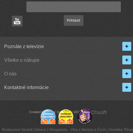
Prihlásiť
Poznáte z televízie
Všetko o nákupe
O nás
Kontaktné informácie
Created by Chytrý Software © 2013
Restaurace Spolek Ostrava
|
Vínogalerie - Vína z Moravy a Čech
|
Vinotéka Třinec