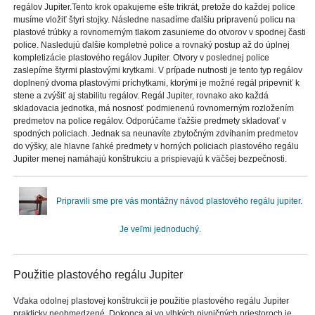
regálov Jupiter.Tento krok opakujeme ešte trikrát, pretože do každej police
musíme vložiť štyri stojky. Následne nasadíme ďalšiu pripravenú policu na
plastové trúbky a rovnomerným tlakom zasunieme do otvorov v spodnej časti
police. Nasledujú ďalšie kompletné police a rovnaký postup až do úplnej
kompletizácie plastového regálov Jupiter. Otvory v poslednej police
zaslepíme štyrmi plastovými krytkami. V prípade nutnosti je tento typ regálov
doplnený dvoma plastovými príchytkami, ktorými je možné regál pripevniť k
stene a zvýšiť aj stabilitu regálov. Regál Jupiter, rovnako ako každá
skladovacia jednotka, má nosnosť podmienenú rovnomerným rozložením
predmetov na police regálov. Odporúčame ťažšie predmety skladovať v
spodných policiach. Jednak sa neunavíte zbytočným zdvíhaním predmetov
do výšky, ale hlavne ľahké predmety v horných policiach plastového regálu
Jupiter menej namáhajú konštrukciu a prispievajú k väčšej bezpečnosti.
Pripravili sme pre vás montážny návod plastového regálu jupiter.
Je veľmi jednoduchý.
Použitie plastového regálu Jupiter
Vďaka odolnej plastovej konštrukcii je použitie plastového regálu Jupiter
prakticky neobmedzené. Dokonca aj vo vlhkých pivničných priestoroch je