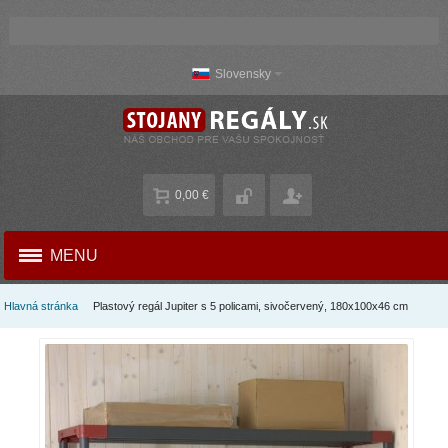
Slovensky
0,00 €
MENU
Hlavná stránka
Plastový regál Jupiter s 5 policami, sivočervený, 180x100x46 cm