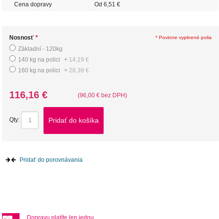
Cena dopravy
Od 6,51 €
Nosnosť
*
* Povinne vyplnené polia
Základní - 120kg
140 kg na polici
+
14,19 €
160 kg na polici
+
28,39 €
116,16 €
(96,00 € bez DPH)
Pridať do košíka
Qty:
Pridať do porovnávania
Dopravu platíte len jednu.