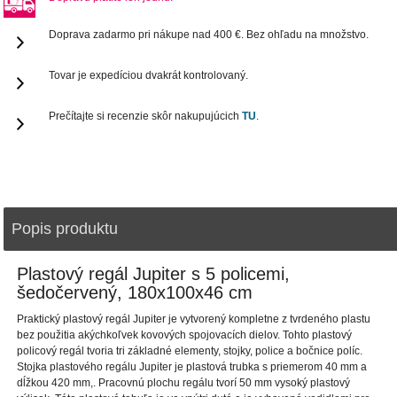
Doprava zadarmo pri nákupe nad 400 €. Bez ohľadu na množstvo.
Tovar je expedíciou dvakrát kontrolovaný.
Prečítajte si recenzie skôr nakupujúcich
TU
.
Popis produktu
Plastový regál Jupiter s 5 policemi,
šedočervený, 180x100x46 cm
Praktický plastový regál Jupiter je vytvorený kompletne z tvrdeného plastu
bez použitia akýchkoľvek kovových spojovacích dielov. Tohto plastový
policový regál tvoria tri základné elementy, stojky, police a bočnice políc.
Stojka plastového regálu Jupiter je plastová trubka s priemerom 40 mm a
dĺžkou 420 mm,. Pracovnú plochu regálu tvorí 50 mm vysoký plastový