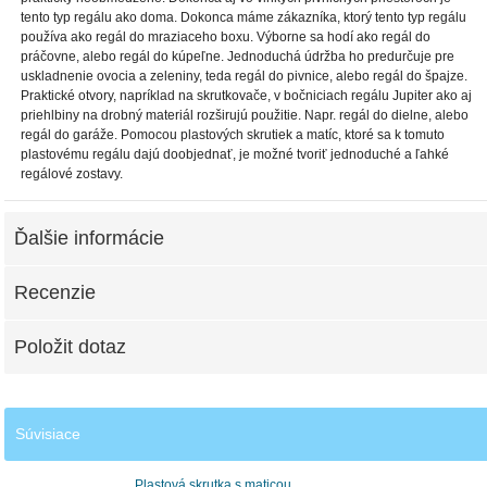
tento typ regálu ako doma. Dokonca máme zákazníka, ktorý tento typ regálu
používa ako regál do mraziaceho boxu. Výborne sa hodí ako regál do
práčovne, alebo regál do kúpeľne. Jednoduchá údržba ho predurčuje pre
uskladnenie ovocia a zeleniny, teda regál do pivnice, alebo regál do špajze.
Praktické otvory, napríklad na skrutkovače, v bočniciach regálu Jupiter ako aj
priehlbiny na drobný materiál rozširujú použitie. Napr. regál do dielne, alebo
regál do garáže. Pomocou plastových skrutiek a matíc, ktoré sa k tomuto
plastovému regálu dajú doobjednať, je možné tvoriť jednoduché a ľahké
regálové zostavy.
Ďalšie informácie
Recenzie
Položit dotaz
Súvisiace
Plastová skrutka s maticou