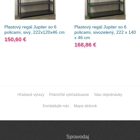
Plastový regál Jupiter so 6
Plastový regál Jupiter so 6
policami, sivý, 222x120x46 cm
policami, sivozelený, 222 x 140
x 46 cm
150,60 €
168,86 €
Hľadané výrazy
Pokročilé vyhľadávanie
Stav objednávky
Kontaktujte nás
Mapa stránok
Spravodaj