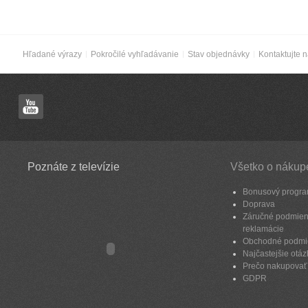
Hľadané výrazy
Pokročilé vyhľadávanie
Stav objednávky
Kontaktujte 
Poznáte z televízie
Všetko o nákup
Bonusový progr
Doprava
Záručné podmien
reklamácie
Obchodné podmi
Najčastejšie otáz
Prečo nakupovať
GDPR