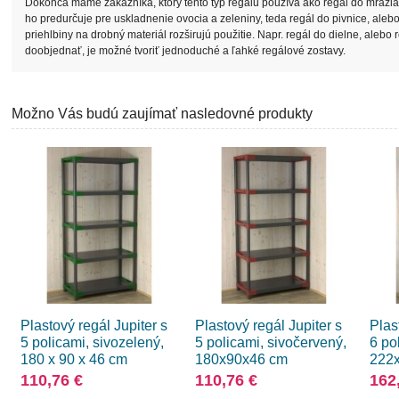
Dokonca máme zákazníka, ktorý tento typ regálu používa ako regál do mrazi
ho predurčuje pre uskladnenie ovocia a zeleniny, teda regál do pivnice, alebo 
priehlbiny na drobný materiál rozširujú použitie. Napr. regál do dielne, aleb
doobjednať, je možné tvoriť jednoduché a ľahké regálové zostavy.
Možno Vás budú zaujímať nasledovné produkty
Plastový regál Jupiter s
Plastový regál Jupiter s
Plas
5 policami, sivozelený,
5 policami, sivočervený,
6 po
180 x 90 x 46 cm
180x90x46 cm
222
110,76 €
110,76 €
162