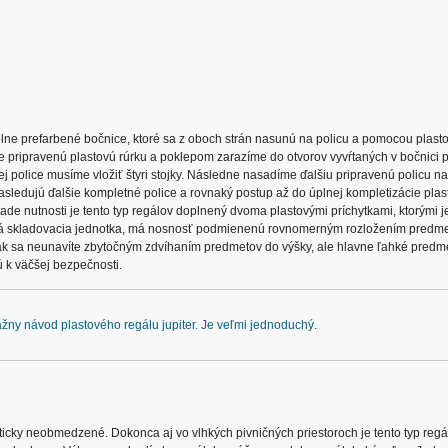
e prefarbené bočnice, ktoré sa z oboch strán nasunú na policu a pomocou plasto
e pripravenú plastovú rúrku a poklepom zarazíme do otvorov vyvŕtaných v bočnici p
ej police musíme vložiť štyri stojky. Následne nasadíme ďalšiu pripravenú policu n
asledujú ďalšie kompletné police a rovnaký postup až do úplnej kompletizácie pla
ípade nutnosti je tento typ regálov doplnený dvoma plastovými príchytkami, ktorými 
o každá skladovacia jednotka, má nosnosť podmienenú rovnomerným rozložením predme
ak sa neunavíte zbytočným zdvíhaním predmetov do výšky, ale hlavne ľahké predm
ú k väčšej bezpečnosti.
ážny návod plastového regálu jupiter. Je veľmi jednoduchý.
akticky neobmedzené. Dokonca aj vo vlhkých pivničných priestoroch je tento typ reg