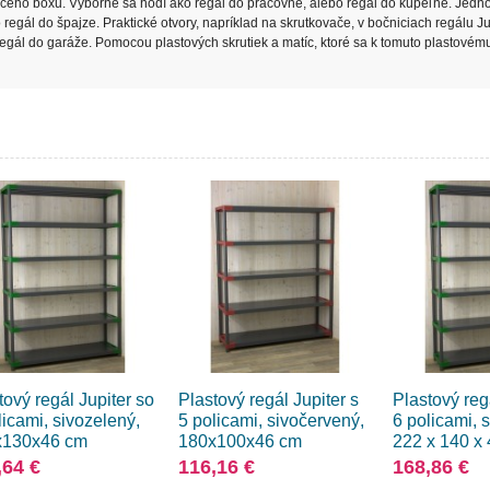
aceho boxu. Výborne sa hodí ako regál do práčovne, alebo regál do kúpeľne. Jed
regál do špajze. Praktické otvory, napríklad na skrutkovače, v bočniciach regálu Ju
o regál do garáže. Pomocou plastových skrutiek a matíc, ktoré sa k tomuto plastovém
tový regál Jupiter so
Plastový regál Jupiter s
Plastový reg
licami, sivozelený,
5 policami, sivočervený,
6 policami, 
x130x46 cm
180x100x46 cm
222 x 140 x
,64 €
116,16 €
168,86 €