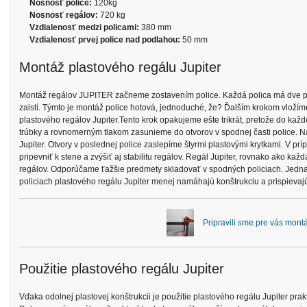
Nosnosť police:
120kg
Nosnosť regálov:
720 kg
Vzdialenosť medzi policami:
380 mm
Vzdialenosť prvej police nad podlahou:
50 mm
Montáž plastového regálu Jupiter
Montáž regálov JUPITER začneme zostavením police. Každá polica má dve pln
zaistí. Týmto je montáž police hotová, jednoduché, že? Ďalším krokom vložím
plastového regálov Jupiter.Tento krok opakujeme ešte trikrát, pretože do každ
trúbky a rovnomerným tlakom zasunieme do otvorov v spodnej časti police. N
Jupiter. Otvory v poslednej police zaslepíme štyrmi plastovými krytkami. V pr
pripevniť k stene a zvýšiť aj stabilitu regálov. Regál Jupiter, rovnako ak
regálov. Odporúčame ťažšie predmety skladovať v spodných policiach. Jedn
policiach plastového regálu Jupiter menej namáhajú konštrukciu a prispievaj
Pripravili sme pre vás mont
Použitie plastového regálu Jupiter
Vďaka odolnej plastovej konštrukcii je použitie plastového regálu Jupiter pr