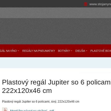
www.stojanyr
GÁL NA VÍNO
REGÁLY NA PNEUMATIKY
BOTNÍKY
DIELŇA
PLASTOVÉ BOX
Plastový regál Jupiter so 6 policami
222x120x46 cm
Plastový regál Jupiter so 6 policami, sivý, 222x120x46 cm