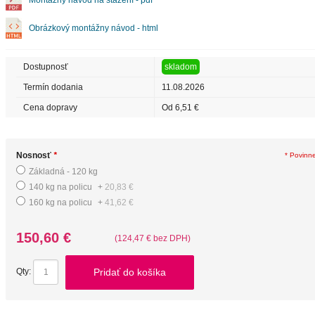
Montážny návod na stažení - pdf
Obrázkový montážny návod - html
Dostupnosť
skladom
Termín dodania
11.08.2026
Cena dopravy
Od 6,51 €
Nosnosť
*
* Povinn
Základná - 120 kg
140 kg na policu
+
20,83 €
160 kg na policu
+
41,62 €
150,60 €
(124,47 € bez DPH)
Pridať do košíka
Qty: