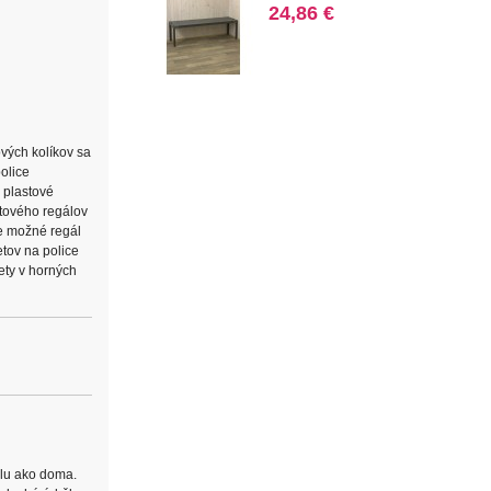
24,86 €
vých kolíkov sa
olice
a plastové
stového regálov
je možné regál
tov na police
ety v horných
álu ako doma.