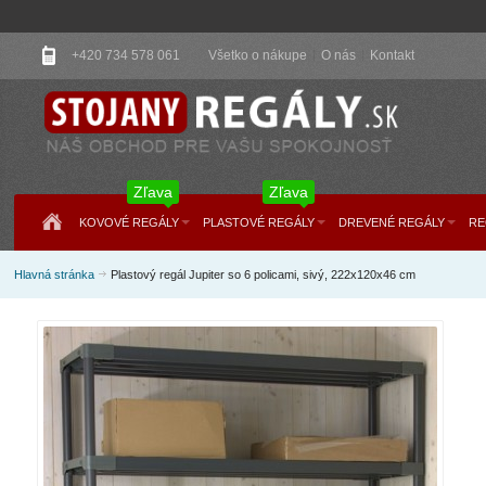
+420 734 578 061
Všetko o nákupe
O nás
Kontakt
Zľava
Zľava
KOVOVÉ REGÁLY
PLASTOVÉ REGÁLY
DREVENÉ REGÁLY
RE
Hlavná stránka
Plastový regál Jupiter so 6 policami, sivý, 222x120x46 cm