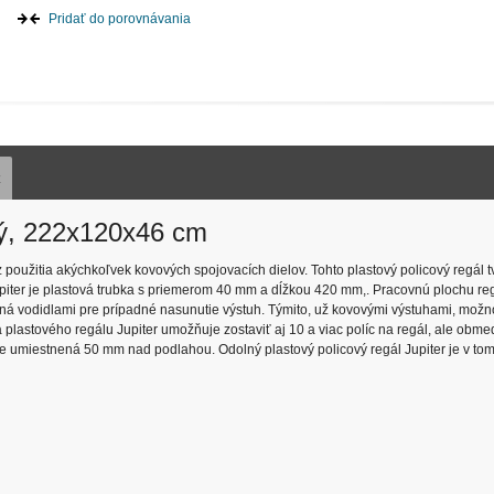
Pridať do porovnávania
z
ivý, 222x120x46 cm
 použitia akýchkoľvek kovových spojovacích dielov. Tohto plastový policový regál tvo
Jupiter je plastová trubka s priemerom 40 mm a dĺžkou 420 mm,. Pracovnú plochu reg
avená vodidlami pre prípadné nasunutie výstuh. Týmito, už kovovými výstuhami, mož
 plastového regálu Jupiter umožňuje zostaviť aj 10 a viac políc na regál, ale obm
a je umiestnená 50 mm nad podlahou. Odolný plastový policový regál Jupiter je v to