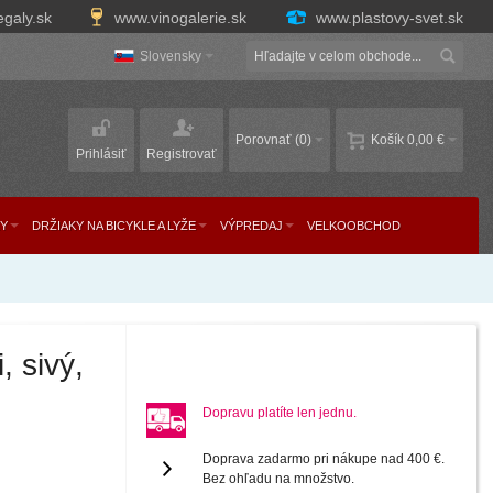
egaly.sk
www.vinogalerie.sk
www.plastovy-svet.sk
Slovensky
Porovnať
(0)
Košík
0,00 €
Prihlásiť
Registrovať
Y
DRŽIAKY NA BICYKLE A LYŽE
VÝPREDAJ
VELKOOBCHOD
, sivý,
Dopravu platíte len jednu.
Doprava zadarmo pri nákupe nad 400 €.
Bez ohľadu na množstvo.