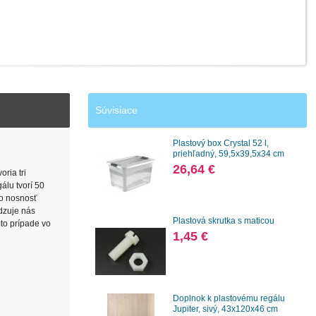
Súvisiace
Plastový box Crystal 52 l,
priehľadný, 59,5x39,5x34 cm
26,64 €
ria tri
álu tvorí 50
no nosnosť
edzuje nás
Plastová skrutka s maticou
mto prípade vo
1,45 €
Doplnok k plastovému regálu
Jupiter, sivý, 43x120x46 cm