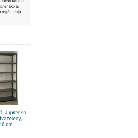
noduchá údržba
piter ako aj
u regálu dajú
ál Jupiter so
sivozelený,
 46 cm