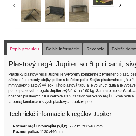
Popis produktu
Ďalšie informácie
Recenzie
Položit dota
Plastový regál Jupiter so 6 policami, s
Praktický plastový regál Jupiter je vytvorený kompletne z tvrdeného plastu bez
základné elementy, stojky, police a bočnice políc. Stojka plastového regálu 
mm vysoký plastový výlisok. Táto plastová tabuľa je vo vnútri dutá a je vyb
police plastového regálu Jupiter zvýšiť až na 160 kg. Samozrejme konštrukcia
nosnosť plastových rúr a celková stabilita takto vysokého regálu. Prvá polic
farebnej kombinácii sivých plastových trúbkov, políc.
Technické informácie k regálov Jupiter
Rozmer regálu vonkajšie (v,š,h):
2220x1200x460mm
Rozmer police:
1130x460mm