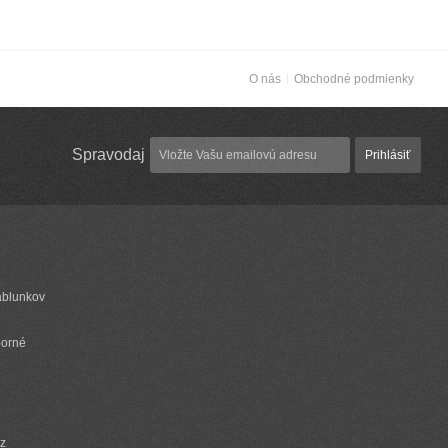
O nás
Obchodné podmienky
Spravodaj
Prihlásiť
ablunkov
borné
cz