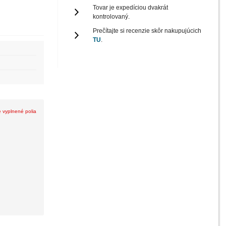
Tovar je expedíciou dvakrát
kontrolovaný.
Prečítajte si recenzie skôr nakupujúcich
TU
.
e vyplnené polia