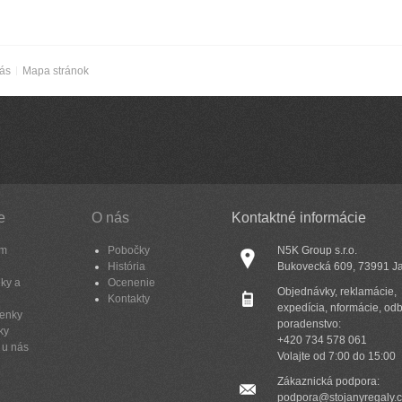
nás
Mapa stránok
e
O nás
Kontaktné informácie
am
Pobočky
N5K Group s.r.o.
História
Bukovecká 609, 73991 J
ky a
Ocenenie
Objednávky, reklamácie,
Kontakty
expedícia, nformácie, od
enky
poradenstvo:
ky
+420 734 578 061
 u nás
Volajte od 7:00 do 15:00
Zákaznická podpora:
podpora@stojanyregaly.