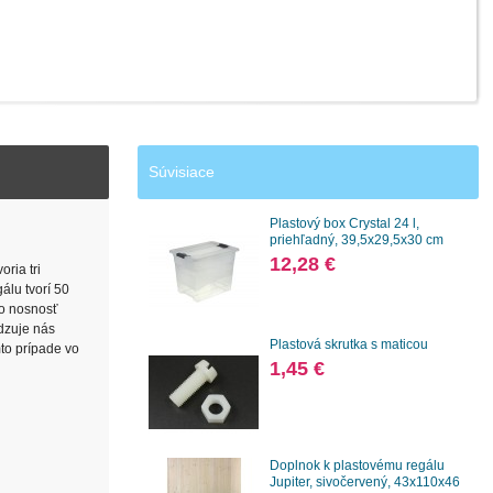
Súvisiace
Plastový box Crystal 24 l,
priehľadný, 39,5x29,5x30 cm
12,28 €
ria tri
álu tvorí 50
no nosnosť
edzuje nás
Plastová skrutka s maticou
mto prípade vo
1,45 €
Doplnok k plastovému regálu
Jupiter, sivočervený, 43x110x46