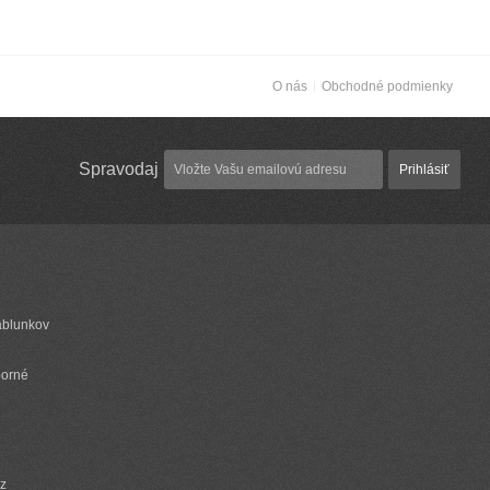
O nás
Obchodné podmienky
Spravodaj
Prihlásiť
ablunkov
borné
cz