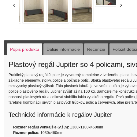
Popis produktu
Ďalšie informácie
Recenzie
Položit dota
Plastový regál Jupiter so 4 policami, 
Praktický plastový regál Jupiter je vytvorený kompletne z tvrdeného plastu bez
základné elementy, stojky, police a bočnice políc. Stojka plastového regálu 
mm vysoký plastový výlisok. Táto plastová tabuľa je vo vnútri dutá a je vyb
police plastového regálu Jupiter zvýšiť až na 160 kg. Samozrejme konštrukcia
nosnosť plastových rúr a celková stabilita takto vysokého regálu. Prvá polic
farebnej kombinácii sivých plastových trúbkov, políc a červených, plne prefar
Technické informácie k regálov Jupiter
Rozmer regálu vonkajšie (v,š,h):
1380x1100x460mm
Rozmer police:
1030x460mm