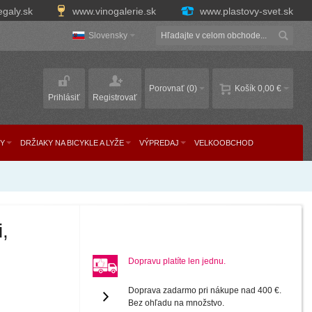
egaly.sk
www.vinogalerie.sk
www.plastovy-svet.sk
Slovensky
Porovnať
(0)
Košík
0,00 €
Prihlásiť
Registrovať
Y
DRŽIAKY NA BICYKLE A LYŽE
VÝPREDAJ
VELKOOBCHOD
,
Dopravu platíte len jednu.
Doprava zadarmo pri nákupe nad 400 €.
Bez ohľadu na množstvo.