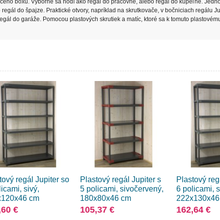
aceho boxu. Výborne sa hodí ako regál do práčovne, alebo regál do kúpeľne. Jed
regál do špajze. Praktické otvory, napríklad na skrutkovače, v bočniciach regálu Ju
o regál do garáže. Pomocou plastových skrutiek a matíc, ktoré sa k tomuto plastovém
tový regál Jupiter so
Plastový regál Jupiter s
Plastový reg
licami, sivý,
5 policami, sivočervený,
6 policami, s
x120x46 cm
180x80x46 cm
222x130x46
,60 €
105,37 €
162,64 €