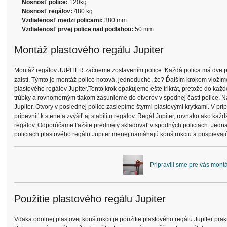
Nosnosť police:
120kg
Nosnosť regálov:
480 kg
Vzdialenosť medzi policami:
380 mm
Vzdialenosť prvej police nad podlahou:
50 mm
Montáž plastového regálu Jupiter
Montáž regálov JUPITER začneme zostavením police. Každá polica má dve pln
zaistí. Týmto je montáž police hotová, jednoduché, že? Ďalším krokom vložím
plastového regálov Jupiter.Tento krok opakujeme ešte trikrát, pretože do každ
trúbky a rovnomerným tlakom zasunieme do otvorov v spodnej časti police. N
Jupiter. Otvory v poslednej police zaslepíme štyrmi plastovými krytkami. V pr
pripevniť k stene a zvýšiť aj stabilitu regálov. Regál Jupiter, rovnako ak
regálov. Odporúčame ťažšie predmety skladovať v spodných policiach. Jedn
policiach plastového regálu Jupiter menej namáhajú konštrukciu a prispievaj
Pripravili sme pre vás mont
Použitie plastového regálu Jupiter
Vďaka odolnej plastovej konštrukcii je použitie plastového regálu Jupiter pr