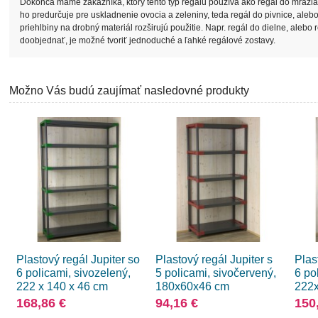
Dokonca máme zákazníka, ktorý tento typ regálu používa ako regál do mrazi
ho predurčuje pre uskladnenie ovocia a zeleniny, teda regál do pivnice, alebo 
priehlbiny na drobný materiál rozširujú použitie. Napr. regál do dielne, aleb
doobjednať, je možné tvoriť jednoduché a ľahké regálové zostavy.
Možno Vás budú zaujímať nasledovné produkty
Plastový regál Jupiter so
Plastový regál Jupiter s
Plas
6 policami, sivozelený,
5 policami, sivočervený,
6 po
222 x 140 x 46 cm
180x60x46 cm
222
168,86 €
94,16 €
150