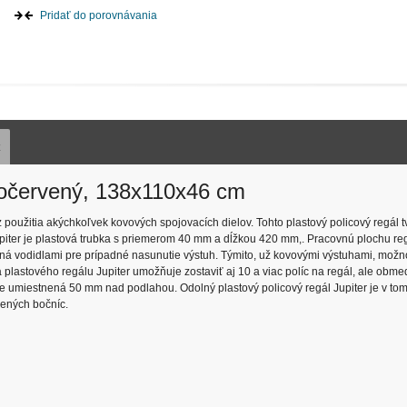
Pridať do porovnávania
z
sivočervený, 138x110x46 cm
 použitia akýchkoľvek kovových spojovacích dielov. Tohto plastový policový regál tvo
Jupiter je plastová trubka s priemerom 40 mm a dĺžkou 420 mm,. Pracovnú plochu reg
avená vodidlami pre prípadné nasunutie výstuh. Týmito, už kovovými výstuhami, mož
 plastového regálu Jupiter umožňuje zostaviť aj 10 a viac políc na regál, ale obm
a je umiestnená 50 mm nad podlahou. Odolný plastový policový regál Jupiter je v to
bených bočníc.