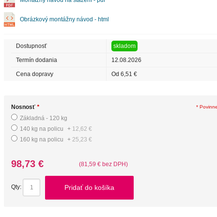
Montážny návod na stažení - pdf
Obrázkový montážny návod - html
Dostupnosť
skladom
Termín dodania
12.08.2026
Cena dopravy
Od 6,51 €
Nosnosť
*
* Povinn
Základná - 120 kg
140 kg na policu
+
12,62 €
160 kg na policu
+
25,23 €
98,73 €
(81,59 € bez DPH)
Pridať do košíka
Qty: