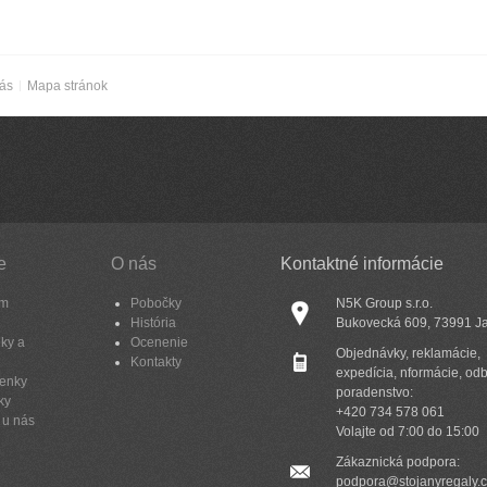
nás
Mapa stránok
e
O nás
Kontaktné informácie
am
Pobočky
N5K Group s.r.o.
História
Bukovecká 609, 73991 J
ky a
Ocenenie
Objednávky, reklamácie,
Kontakty
expedícia, nformácie, od
enky
poradenstvo:
ky
+420 734 578 061
 u nás
Volajte od 7:00 do 15:00
Zákaznická podpora:
podpora@stojanyregaly.