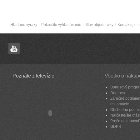
Hľadané výrazy
Pokročilé vyhľadávanie
Stav objednávky
Kontaktujte 
Poznáte z televízie
Všetko o nákup
Bonusový progr
Doprava
Záručné podmien
reklamácie
Obchodné podmi
Najčastejšie otáz
Prečo nakupovať
GDPR