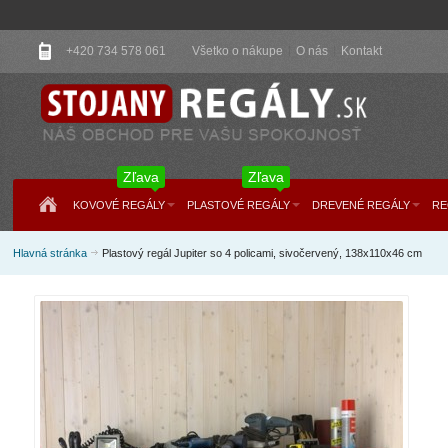
+420 734 578 061
Všetko o nákupe
O nás
Kontakt
Zľava
Zľava
KOVOVÉ REGÁLY
PLASTOVÉ REGÁLY
DREVENÉ REGÁLY
RE
Hlavná stránka
Plastový regál Jupiter so 4 policami, sivočervený, 138x110x46 cm