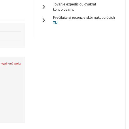
Tovar je expedíciou dvakrát
kontrolovaný.
Prečítajte si recenzie skôr nakupujúcich
TU
.
e vyplnené polia