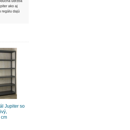
noduchá údržba
piter ako aj
u regálu dajú
ál Jupiter so
ivý,
 cm