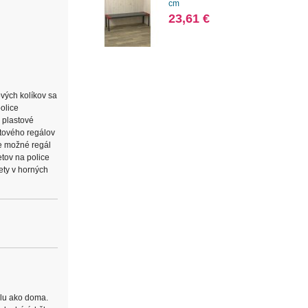
cm
23,61 €
vých kolíkov sa
olice
a plastové
stového regálov
je možné regál
tov na police
ety v horných
álu ako doma.