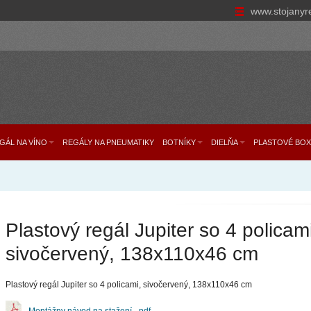
www.stojanyr
GÁL NA VÍNO
REGÁLY NA PNEUMATIKY
BOTNÍKY
DIELŇA
PLASTOVÉ BOX
Plastový regál Jupiter so 4 policami
sivočervený, 138x110x46 cm
Plastový regál Jupiter so 4 policami, sivočervený, 138x110x46 cm