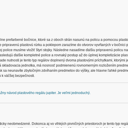
e prefarbené bočnice, ktoré sa z oboch strán nasunú na policu a pomocou plasto
e pripravenú plastovú rúrku a poklepom zarazíme do otvorov vyvŕtaných v bočnici p
ej police musíme vložiť štyri stojky. Následne nasadíme ďalšiu pripravenú policu n
asledujú ďalšie kompletné police a rovnaký postup až do úplnej kompletizácie pla
ípade nutnosti je tento typ regálov doplnený dvoma plastovými príchytkami, ktorými 
o každá skladovacia jednotka, má nosnosť podmienenú rovnomerným rozložením predme
ak sa neunavíte zbytočným zdvíhaním predmetov do výšky, ale hlavne ľahké predm
ú k väčšej bezpečnosti.
ážny návod plastového regálu jupiter. Je veľmi jednoduchý.
akticky neobmedzené. Dokonca aj vo vlhkých pivničných priestoroch je tento typ reg