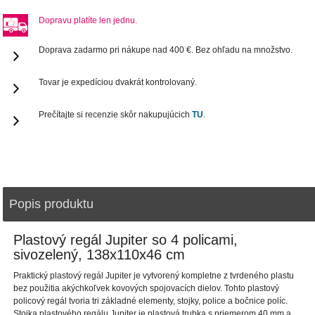
Dopravu platíte len jednu.
Doprava zadarmo pri nákupe nad 400 €. Bez ohľadu na množstvo.
Tovar je expedíciou dvakrát kontrolovaný.
Prečítajte si recenzie skôr nakupujúcich
TU
.
Popis produktu
Plastový regál Jupiter so 4 policami,
sivozelený, 138x110x46 cm
Praktický plastový regál Jupiter je vytvorený kompletne z tvrdeného plastu
bez použitia akýchkoľvek kovových spojovacích dielov. Tohto plastový
policový regál tvoria tri základné elementy, stojky, police a bočnice políc.
Stojka plastového regálu Jupiter je plastová trubka s priemerom 40 mm a