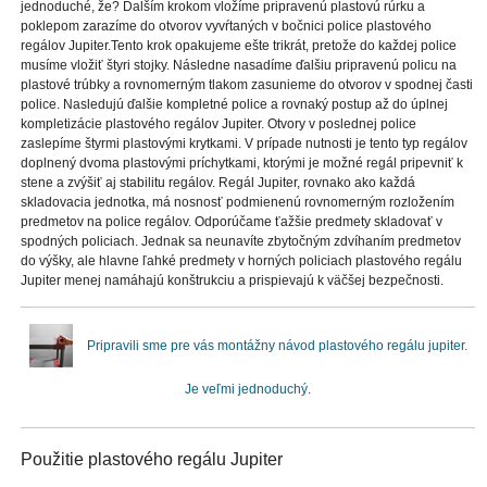
jednoduché, že? Ďalším krokom vložíme pripravenú plastovú rúrku a
poklepom zarazíme do otvorov vyvŕtaných v bočnici police plastového
regálov Jupiter.Tento krok opakujeme ešte trikrát, pretože do každej police
musíme vložiť štyri stojky. Následne nasadíme ďalšiu pripravenú policu na
plastové trúbky a rovnomerným tlakom zasunieme do otvorov v spodnej časti
police. Nasledujú ďalšie kompletné police a rovnaký postup až do úplnej
kompletizácie plastového regálov Jupiter. Otvory v poslednej police
zaslepíme štyrmi plastovými krytkami. V prípade nutnosti je tento typ regálov
doplnený dvoma plastovými príchytkami, ktorými je možné regál pripevniť k
stene a zvýšiť aj stabilitu regálov. Regál Jupiter, rovnako ako každá
skladovacia jednotka, má nosnosť podmienenú rovnomerným rozložením
predmetov na police regálov. Odporúčame ťažšie predmety skladovať v
spodných policiach. Jednak sa neunavíte zbytočným zdvíhaním predmetov
do výšky, ale hlavne ľahké predmety v horných policiach plastového regálu
Jupiter menej namáhajú konštrukciu a prispievajú k väčšej bezpečnosti.
Pripravili sme pre vás montážny návod plastového regálu jupiter.
Je veľmi jednoduchý.
Použitie plastového regálu Jupiter