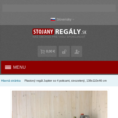
Slovensky
0,00 €
MENU
Hlavná stránka
Plastový regál Jupiter so 4 policami, sivozelený, 138x110x46 cm