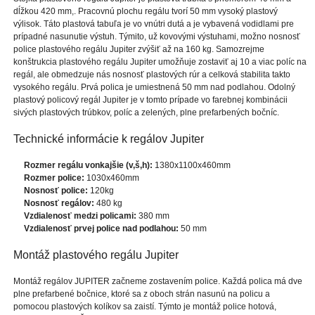
dĺžkou 420 mm,. Pracovnú plochu regálu tvorí 50 mm vysoký plastový
výlisok. Táto plastová tabuľa je vo vnútri dutá a je vybavená vodidlami pre
prípadné nasunutie výstuh. Týmito, už kovovými výstuhami, možno nosnosť
police plastového regálu Jupiter zvýšiť až na 160 kg. Samozrejme
konštrukcia plastového regálu Jupiter umožňuje zostaviť aj 10 a viac políc na
regál, ale obmedzuje nás nosnosť plastových rúr a celková stabilita takto
vysokého regálu. Prvá polica je umiestnená 50 mm nad podlahou. Odolný
plastový policový regál Jupiter je v tomto prípade vo farebnej kombinácii
sivých plastových trúbkov, políc a zelených, plne prefarbených bočníc.
Technické informácie k regálov Jupiter
Rozmer regálu vonkajšie (v,š,h):
1380x1100x460mm
Rozmer police:
1030x460mm
Nosnosť police:
120kg
Nosnosť regálov:
480 kg
Vzdialenosť medzi policami:
380 mm
Vzdialenosť prvej police nad podlahou:
50 mm
Montáž plastového regálu Jupiter
Montáž regálov JUPITER začneme zostavením police. Každá polica má dve
plne prefarbené bočnice, ktoré sa z oboch strán nasunú na policu a
pomocou plastových kolíkov sa zaistí. Týmto je montáž police hotová,