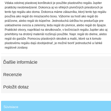
Vďaka odolnej plastovej konštrukcii je použitie plastového regálu Jupiter
prakticky neobmedzené. Dokonca aj vo vlhkých pivničných priestoroch je
tento typ regálu ako doma. Dokonca máme zákazníka, ktorý tento typ regálu
používa ako regál do mraziaceho boxu. Výborne sa hodí ako regál do
práčovne, alebo regál do kúpeľne. Jednoduchá údržba ho predurčuje pre
uskladnenie ovocia a zeleniny, teda regál do pivnice, alebo regál do špajze.
Praktické otvory, napríklad na skrutkovače, v bočniciach regálu Jupiter ako aj
priehlbiny na drobný materiál rozširujú použitie. Napr. regál do dielne, alebo
regál do garáže. Pomocou plastových skrutiek a matíc, ktoré sa k tomuto
plastovému regálu dajú doobjednať, je možné tvoriť jednoduché a ľahké
regálové zostavy.
Ďalšie informácie
Recenzie
Položit dotaz
Súvisiace