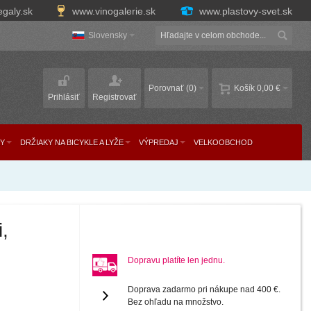
egaly.sk
www.vinogalerie.sk
www.plastovy-svet.sk
Slovensky
Porovnať
(0)
Košík
0,00 €
Prihlásiť
Registrovať
Y
DRŽIAKY NA BICYKLE A LYŽE
VÝPREDAJ
VELKOOBCHOD
,
Dopravu platíte len jednu.
Doprava zadarmo pri nákupe nad 400 €.
Bez ohľadu na množstvo.