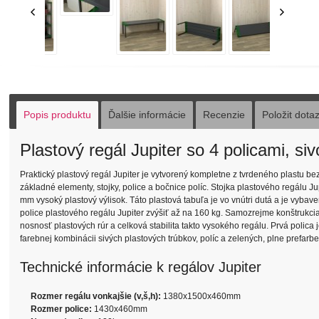
Popis produktu
Ďalšie informácie
Recenzie
Položit dota
Plastový regál Jupiter so 4 policami, s
Praktický plastový regál Jupiter je vytvorený kompletne z tvrdeného plastu bez
základné elementy, stojky, police a bočnice políc. Stojka plastového regálu 
mm vysoký plastový výlisok. Táto plastová tabuľa je vo vnútri dutá a je vyb
police plastového regálu Jupiter zvýšiť až na 160 kg. Samozrejme konštrukcia
nosnosť plastových rúr a celková stabilita takto vysokého regálu. Prvá polic
farebnej kombinácii sivých plastových trúbkov, políc a zelených, plne prefarb
Technické informácie k regálov Jupiter
Rozmer regálu vonkajšie (v,š,h):
1380x1500x460mm
Rozmer police:
1430x460mm