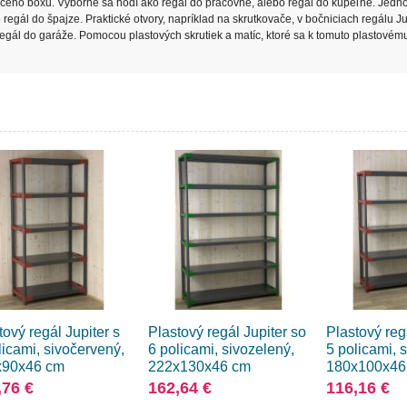
aceho boxu. Výborne sa hodí ako regál do práčovne, alebo regál do kúpeľne. Jed
regál do špajze. Praktické otvory, napríklad na skrutkovače, v bočniciach regálu Ju
o regál do garáže. Pomocou plastových skrutiek a matíc, ktoré sa k tomuto plastovém
tový regál Jupiter s
Plastový regál Jupiter so
Plastový reg
licami, sivočervený,
6 policami, sivozelený,
5 policami, 
x90x46 cm
222x130x46 cm
180x100x46
,76 €
162,64 €
116,16 €