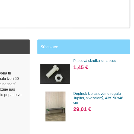
Súvisiace
Plastová skrutka s maticou
1,45 €
ria tri
álu tvorí 50
no nosnosť
edzuje nás
Doplnok k plastovému regálu
mto prípade vo
Jupiter, sivozelený, 43x150x46
cm
29,01 €