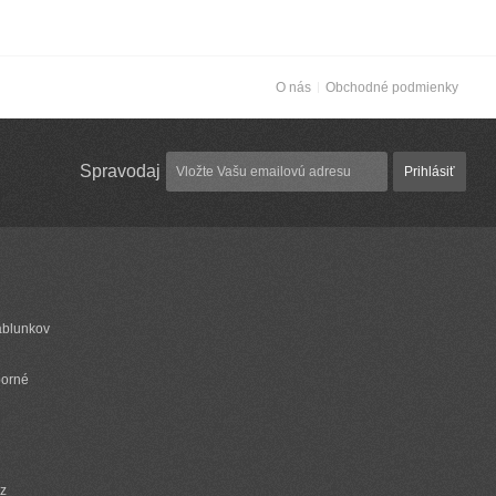
O nás
Obchodné podmienky
Spravodaj
Prihlásiť
ablunkov
borné
cz