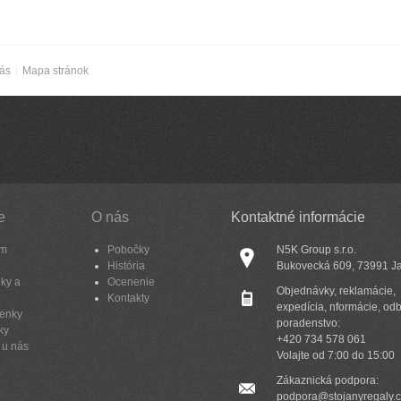
nás
Mapa stránok
e
O nás
Kontaktné informácie
am
Pobočky
N5K Group s.r.o.
História
Bukovecká 609, 73991 J
ky a
Ocenenie
Objednávky, reklamácie,
Kontakty
expedícia, nformácie, od
enky
poradenstvo:
ky
+420 734 578 061
 u nás
Volajte od 7:00 do 15:00
Zákaznická podpora:
podpora@stojanyregaly.