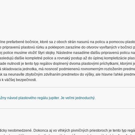
e prefarbené bočnice, ktoré sa z oboch strán nasunú na policu a pomocou plasto
e pripravenú plastovú rúrku a poklepom zarazíme do otvorov vyvŕtaných v bočnici p
ej police musíme vložiť štyri stojky. Následne nasadíme ďalšiu pripravenú policu n
asledujú ďalšie kompletné police a rovnaký postup až do úplnej kompletizácie pla
ípade nutnosti je tento typ regálov doplnený dvoma plastovými príchytkami, ktorými 
o každá skladovacia jednotka, má nosnosť podmienenú rovnomerným rozložením predme
ak sa neunavíte zbytočným zdvíhaním predmetov do výšky, ale hlavne ľahké predm
ú k väčšej bezpečnosti.
ážny návod plastového regálu jupiter. Je veľmi jednoduchý.
akticky neobmedzené. Dokonca aj vo vlhkých pivničných priestoroch je tento typ reg