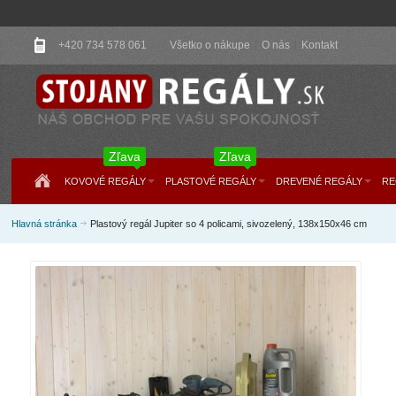
+420 734 578 061
Všetko o nákupe
O nás
Kontakt
Zľava
Zľava
KOVOVÉ REGÁLY
PLASTOVÉ REGÁLY
DREVENÉ REGÁLY
RE
Hlavná stránka
Plastový regál Jupiter so 4 policami, sivozelený, 138x150x46 cm