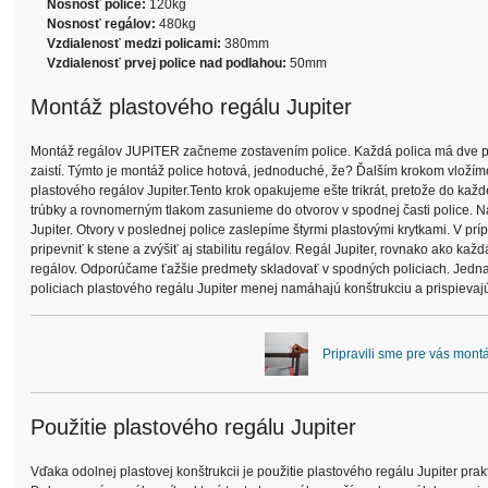
Nosnosť police:
120kg
Nosnosť regálov:
480kg
Vzdialenosť medzi policami:
380mm
Vzdialenosť prvej police nad podlahou:
50mm
Montáž plastového regálu Jupiter
Montáž regálov JUPITER začneme zostavením police. Každá polica má dve pln
zaistí. Týmto je montáž police hotová, jednoduché, že? Ďalším krokom vložím
plastového regálov Jupiter.Tento krok opakujeme ešte trikrát, pretože do každ
trúbky a rovnomerným tlakom zasunieme do otvorov v spodnej časti police. N
Jupiter. Otvory v poslednej police zaslepíme štyrmi plastovými krytkami. V pr
pripevniť k stene a zvýšiť aj stabilitu regálov. Regál Jupiter, rovnako ak
regálov. Odporúčame ťažšie predmety skladovať v spodných policiach. Jedn
policiach plastového regálu Jupiter menej namáhajú konštrukciu a prispievaj
Pripravili sme pre vás mont
Použitie plastového regálu Jupiter
Vďaka odolnej plastovej konštrukcii je použitie plastového regálu Jupiter pr