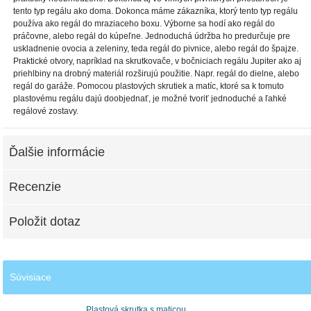
tento typ regálu ako doma. Dokonca máme zákazníka, ktorý tento typ regálu
používa ako regál do mraziaceho boxu. Výborne sa hodí ako regál do
práčovne, alebo regál do kúpeľne. Jednoduchá údržba ho predurčuje pre
uskladnenie ovocia a zeleniny, teda regál do pivnice, alebo regál do špajze.
Praktické otvory, napríklad na skrutkovače, v bočniciach regálu Jupiter ako aj
priehlbiny na drobný materiál rozširujú použitie. Napr. regál do dielne, alebo
regál do garáže. Pomocou plastových skrutiek a matíc, ktoré sa k tomuto
plastovému regálu dajú doobjednať, je možné tvoriť jednoduché a ľahké
regálové zostavy.
Ďalšie informácie
Recenzie
Položit dotaz
Súvisiace
Plastová skrutka s maticou