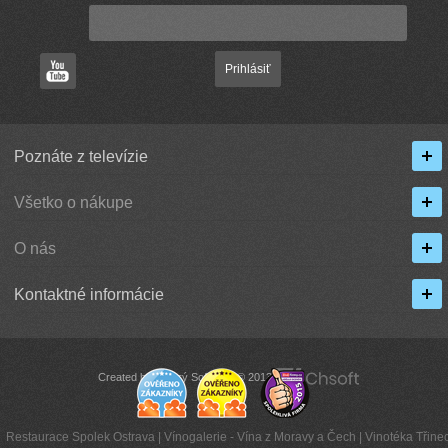
Prihlásiť
Poznáte z televízie
Všetko o nákupe
O nás
Kontaktné informácie
Created by Chytrý Software © 2013
Restaurace Spolek Ostrava
|
Vínogalerie - Vína z Moravy a Čech
|
Vinotéka Třinec