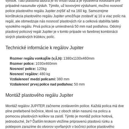
výlisok. Táto plastová tabuľa je vo vnútri dutá a je vybavená vodidlami pre
prípadné nasunutie výstuh. Týmito, už kovovými výstuhami, možno nosnosť
police plastového regálu Jupiter zvýšiť až na 160 kg. Samozrejme
konštrukcia plastového regálu Jupiter umožňuje zostaviť aj 10 a viac políc na
regál, ale obmedzuje nás nosnosť plastových rúr a celková stabilita takto
vysokého regálu. Prvá polica je umiestnená 50 mm nad podlahou. Odolný
plastový policový regál Jupiter je v tomto prípade vo farebnej kombinácii
sivých plastových trúbkov, políc.
Technické informácie k regálov Jupiter
Rozmer regálu vonkajšie (v,š,h):
1380x1100x460mm
Rozmer police:
1030x460mm
Nosnosť police:
120kg
Nosnosť regálov:
480 kg
Vzdialenosť medzi policami:
380 mm
Vzdialenosť prvej police nad podlahou:
50 mm
Montáž plastového regálu Jupiter
Montáž regálov JUPITER začneme zostavením police. Každá polica má dve
plne prefarbené bočnice, ktoré sa z oboch strán nasunú na policu a
pomocou plastových kolíkov sa zaistí. Týmto je montáž police hotová,
jednoduché, že? Ďalším krokom vložíme pripravenú plastovú rúrku a
poklepom zarazíme do otvorov vyvŕtaných v bočnici police plastového