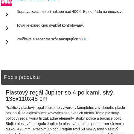
Doprava zadarmo pri nákupe nad 400 €. Bez ohľadu na množstvo.
Tovar je expedíciou dvakrát kontrolovaný.
Prečítajte si recenzie skôr nakupujúcich
TU
.
Popis produktu
Plastový regál Jupiter so 4 policami, sivý,
138x110x46 cm
Praktický plastový regál Jupiter je vytvorený kompletne z tvrdeného plastu
bez použitia akýchkoľvek kovových spojovacích dielov. Tohto plastový
policový regál tvoria tri základné elementy, stojky, police a bočnice políc.
Stojka plastového regálu Jupiter je plastová trubka s priemerom 40 mm a
dĺžkou 420 mm,. Pracovnú plochu regálu tvorí 50 mm vysoký plastový