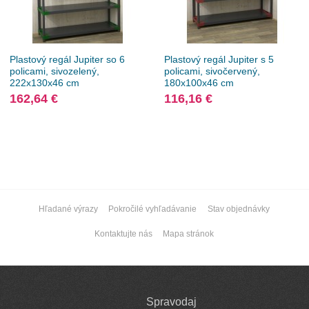
Plastový regál Jupiter so 6
Plastový regál Jupiter s 5
policami, sivozelený,
policami, sivočervený,
222x130x46 cm
180x100x46 cm
162,64 €
116,16 €
Hľadané výrazy
Pokročilé vyhľadávanie
Stav objednávky
Kontaktujte nás
Mapa stránok
Spravodaj