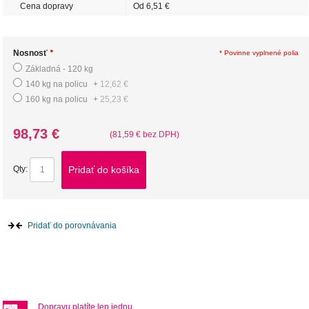
Cena dopravy
Od 6,51 €
Nosnosť
*
* Povinne vyplnené polia
Základná - 120 kg
140 kg na policu
+
12,62 €
160 kg na policu
+
25,23 €
98,73 €
(81,59 € bez DPH)
Pridať do košíka
Qty:
Pridať do porovnávania
Dopravu platíte len jednu.