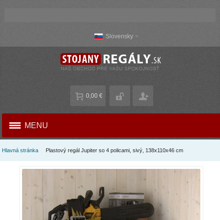
Slovensky
0,00 €
MENU
Hlavná stránka
Plastový regál Jupiter so 4 policami, sivý, 138x110x46 cm