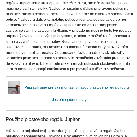
regálov Jupiter.Tento krok opakujeme ešte trikrát, pretože do každej police
musíme vložiť štyri stojky. Následne nasadíme ďalšiu pripravenú policu na
plastové trúbky a rovnomerným tlakom zasunieme do otvorov v spodnej časti
police. Nasledujú ďalšie kompletné police a rovnaký postup až do úplnej
kompletizácie plastového regálov Jupiter. Otvory v poslednej police
zaslepíme štyrmi plastovými krytkami. V prípade nutnosti je tento typ regálov
doplnený dvoma plastovými príchytkami, ktorými je možné regál pripevniť k
stene a zvýšiť aj stabilitu regálov. Regál Jupiter, rovnako ako každá
skladovacia jednotka, má nosnosť podmienenú rovnomerným rozložením
predmetov na police regálov. Odporúčame ťažšie predmety skladovať v
spodných policiach. Jednak sa neunavíte zbytočným zdvíhaním predmetov
do výšky, ale hlavne ľahké predmety v horných policiach plastového regálu
Jupiter menej namáhajú konštrukciu a prispievajú k väčšej bezpečnosti.
Pripravili sme pre vás montážny návod plastového regálu jupiter.
Je veľmi jednoduchý.
Použitie plastového regálu Jupiter
Vďaka odolnej plastovej konštrukcii je použitie plastového regálu Jupiter
prakticky neobmedzené. Dokonca aj vo vlhkých pivničných priestoroch je