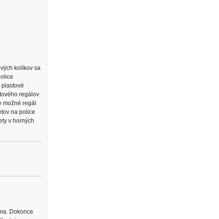
vých kolíkov sa
olice
a plastové
stového regálov
je možné regál
tov na police
ety v horných
doma. Dokonce