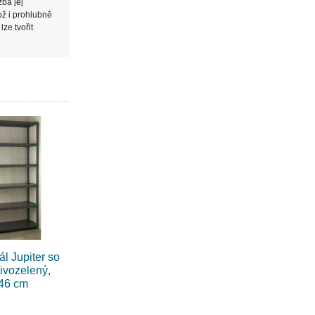
žba jej
ož i prohlubně
ze tvořit
ál Jupiter so
sivozelený,
 46 cm