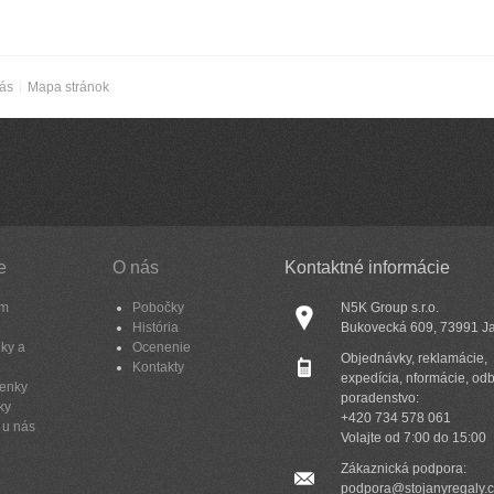
nás
Mapa stránok
e
O nás
Kontaktné informácie
am
Pobočky
N5K Group s.r.o.
História
Bukovecká 609, 73991 J
ky a
Ocenenie
Objednávky, reklamácie,
Kontakty
expedícia, nformácie, od
enky
poradenstvo:
ky
+420 734 578 061
 u nás
Volajte od 7:00 do 15:00
Zákaznická podpora:
podpora@stojanyregaly.