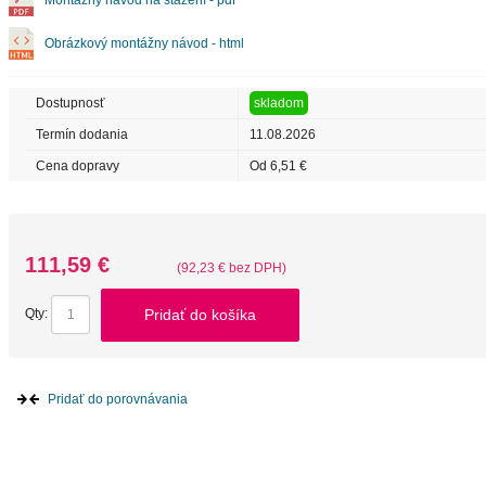
Montážny návod na stažení - pdf
Obrázkový montážny návod - html
Dostupnosť
skladom
Termín dodania
11.08.2026
Cena dopravy
Od 6,51 €
111,59 €
(92,23 € bez DPH)
Pridať do košíka
Qty:
Pridať do porovnávania