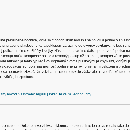
e prefarbené bočnice, ktoré sa z oboch strán nasunú na policu a pomocou plasto
e pripravenú plastovú rúrku a poklepom zarazíme do otvorov vyvŕtaných v bočnici p
ej police musíme vložiť štyri stojky. Následne nasadíme ďalšiu pripravenú policu n
asledujú ďalšie kompletné police a rovnaký postup až do úplnej kompletizácie pla
ípade nutnosti je tento typ regálov doplnený dvoma plastovými príchytkami, ktorými 
o každá skladovacia jednotka, má nosnosť podmienenú rovnomerným rozložením predme
ak sa neunavíte zbytočným zdvíhaním predmetov do výšky, ale hlavne ľahké predm
ú k väčšej bezpečnosti.
ážny návod plastového regálu jupiter. Je veľmi jednoduchý.
ky neomezené. Dokonce i ve vlhkých sklepních prostorách je tento typ regálu jako 