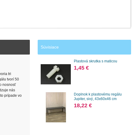
Súvisiace
Plastová skrutka s maticou
1,45 €
ria tri
álu tvorí 50
no nosnosť
edzuje nás
Doplnok k plastovému regálu
mto prípade vo
Jupiter, sivý, 43x60x46 cm
18,22 €