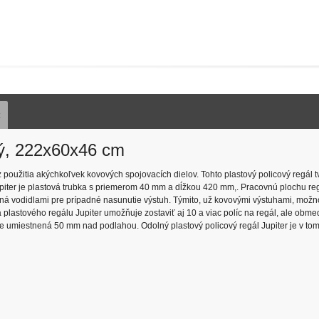
z
ivý, 222x60x46 cm
 použitia akýchkoľvek kovových spojovacích dielov. Tohto plastový policový regál tvo
Jupiter je plastová trubka s priemerom 40 mm a dĺžkou 420 mm,. Pracovnú plochu reg
avená vodidlami pre prípadné nasunutie výstuh. Týmito, už kovovými výstuhami, mož
 plastového regálu Jupiter umožňuje zostaviť aj 10 a viac políc na regál, ale obm
a je umiestnená 50 mm nad podlahou. Odolný plastový policový regál Jupiter je v to