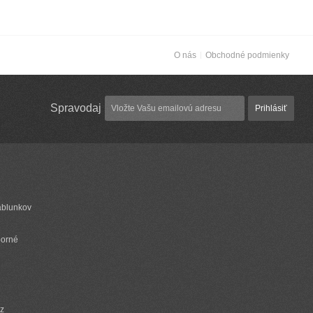
O nás
Obchodné podmienky
Spravodaj
Prihlásiť
ablunkov
borné
cz