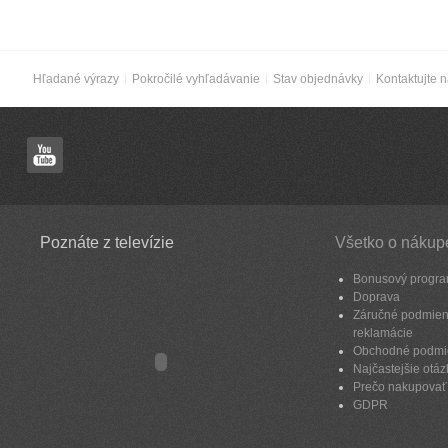
Hľadané výrazy
Pokročilé vyhľadávanie
Stav objednávky
Kontaktujte 
Poznáte z televízie
Všetko o nákup
Bonusový progr
Doprava
Záručné podmien
reklamácie
Obchodné podmi
Najčastejšie otáz
Prečo nakupovať
GDPR