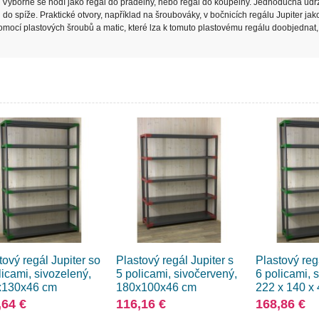
. Výborně se hodí jako regál do prádelny, nebo regál do koupelny. Jednoduchá údr
 do spíže. Praktické otvory, například na šroubováky, v bočnicích regálu Jupiter jak
Pomocí plastových šroubů a matic, které lza k tomuto plastovému regálu doobjednat, l
tový regál Jupiter so
Plastový regál Jupiter s
Plastový reg
licami, sivozelený,
5 policami, sivočervený,
6 policami, 
x130x46 cm
180x100x46 cm
222 x 140 x
,64 €
116,16 €
168,86 €