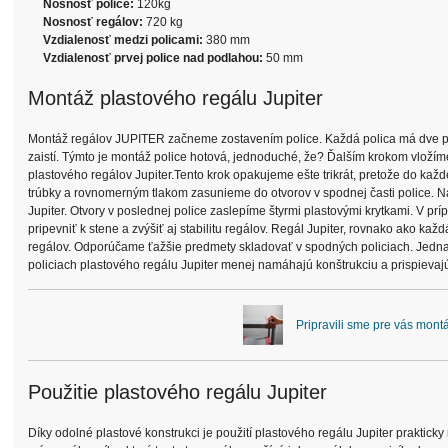
Nosnosť police:
120kg
Nosnosť regálov:
720 kg
Vzdialenosť medzi policami:
380 mm
Vzdialenosť prvej police nad podlahou:
50 mm
Montáž plastového regálu Jupiter
Montáž regálov JUPITER začneme zostavením police. Každá polica má dve pln
zaistí. Týmto je montáž police hotová, jednoduché, že? Ďalším krokom vložím
plastového regálov Jupiter.Tento krok opakujeme ešte trikrát, pretože do každ
trúbky a rovnomerným tlakom zasunieme do otvorov v spodnej časti police. N
Jupiter. Otvory v poslednej police zaslepíme štyrmi plastovými krytkami. V pr
pripevniť k stene a zvýšiť aj stabilitu regálov. Regál Jupiter, rovnako ak
regálov. Odporúčame ťažšie predmety skladovať v spodných policiach. Jedn
policiach plastového regálu Jupiter menej namáhajú konštrukciu a prispievaj
Pripravili sme pre vás mont
Použitie plastového regálu Jupiter
Díky odolné plastové konstrukci je použití plastového regálu Jupiter praktic