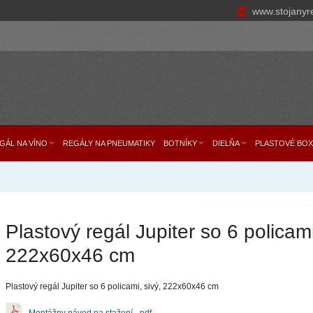
www.stojanyr
GÁL NA VÍNO
REGÁLY NA PNEUMATIKY
BOTNÍKY
DIELŇA
PLASTOVÉ BOX
Plastový regál Jupiter so 6 policami
222x60x46 cm
Plastový regál Jupiter so 6 policami, sivý, 222x60x46 cm