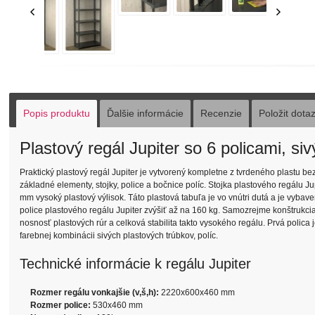
Popis produktu
Ďalšie informácie
Recenzie
Položit dota
Plastový regál Jupiter so 6 policami, s
Praktický plastový regál Jupiter je vytvorený kompletne z tvrdeného plastu bez
základné elementy, stojky, police a bočnice políc. Stojka plastového regálu 
mm vysoký plastový výlisok. Táto plastová tabuľa je vo vnútri dutá a je vyb
police plastového regálu Jupiter zvýšiť až na 160 kg. Samozrejme konštrukcia
nosnosť plastových rúr a celková stabilita takto vysokého regálu. Prvá polic
farebnej kombinácii sivých plastových trúbkov, políc.
Technické informácie k regálu Jupiter
Rozmer regálu vonkajšie (v,š,h):
2220x600x460 mm
Rozmer police:
530x460 mm