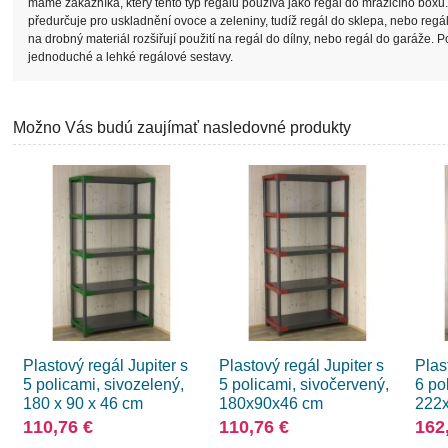
máme zákazníka, který tento typ regálu používá jako regál do mrazicího boxu
předurčuje pro uskladnění ovoce a zeleniny, tudíž regál do sklepa, nebo regál
na drobný materiál rozšiřují použití na regál do dílny, nebo regál do garáže. 
jednoduché a lehké regálové sestavy.
Možno Vás budú zaujímať nasledovné produkty
Plastový regál Jupiter s
Plastový regál Jupiter s
Plas
5 policami, sivozelený,
5 policami, sivočervený,
6 po
180 x 90 x 46 cm
180x90x46 cm
222
110,76 €
110,76 €
162