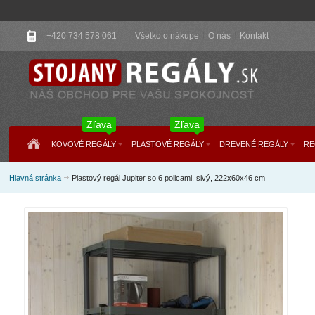
+420 734 578 061
Všetko o nákupe
O nás
Kontakt
Zľava
Zľava
KOVOVÉ REGÁLY
PLASTOVÉ REGÁLY
DREVENÉ REGÁLY
RE
Hlavná stránka
Plastový regál Jupiter so 6 policami, sivý, 222x60x46 cm