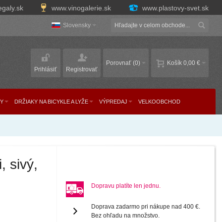
egaly.sk
www.vinogalerie.sk
www.plastovy-svet.sk
Slovensky
Porovnať
(0)
Košík
0,00 €
Prihlásiť
Registrovať
Y
DRŽIAKY NA BICYKLE A LYŽE
VÝPREDAJ
VELKOOBCHOD
, sivý,
Dopravu platíte len jednu.
Doprava zadarmo pri nákupe nad 400 €.
Bez ohľadu na množstvo.