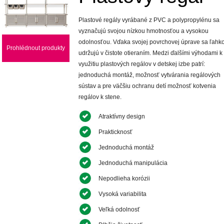
Plastové regály vyrábané z PVC a polypropylénu sa
vyznačujú svojou nízkou hmotnosťou a vysokou
odolnosťou. Vďaka svojej povrchovej úprave sa ľahk
Prohlédnout produkty
udržujú v čistote otieraním. Medzi ďalšími výhodami k
využitiu plastových regálov v detskej izbe patrí:
jednoduchá montáž, možnosť vytvárania regálových
sústav a pre väčšiu ochranu detí možnosť kotvenia
regálov k stene.
Atraktívny design
Prakticknosť
Jednoduchá montáž
Jednoduchá manipulácia
Nepodlieha korózii
Vysoká variabilita
Veľká odolnosť