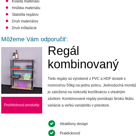
Kvalita materiálu
Hrúbka materiálu
Stabilita regálov
Druh materiálov
Druh inštalácie
Môžeme Vám odporučiť:
Regál
kombinovaný
Tieto regály sú vyrobené z PVC a HDF dosiek s
nosnosťou 50kg na jednu policu. Jednoduchá montá
je založená na rúrkovitú konštrukciu s vlastným
závitom. Kombinované regály ponúkajú širokú škálu
Prohlédnout produkty
variácie a veľkú variabilitu v priestore.
Atraktívny design
Prakticknosť