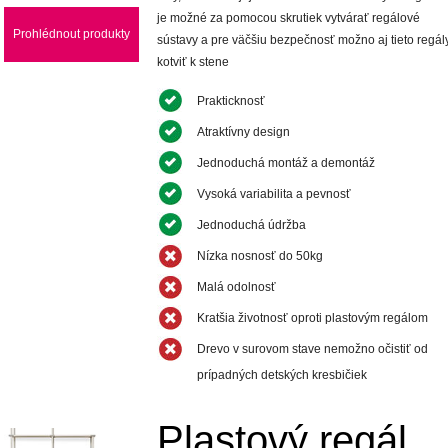
je možné za pomocou skrutiek vytvárať regálové
Prohlédnout produkty
sústavy a pre väčšiu bezpečnosť možno aj tieto regál
kotviť k stene
Prakticknosť
Atraktívny design
Jednoduchá montáž a demontáž
Vysoká variabilita a pevnosť
Jednoduchá údržba
Nízka nosnosť do 50kg
Malá odolnosť
Kratšia životnosť oproti plastovým regálom
Drevo v surovom stave nemožno očistiť od
prípadných detských kresbičiek
Plastový regál