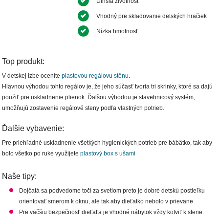
Dlhšia životnosť
Vhodný pre skladovanie detských hračiek
Nízka hmotnosť
Top produkt:
V detskej izbe oceníte
plastovou regálovu stěnu
.
Hlavnou výhodou tohto regálov je, že jeho súčasť tvoria tri skrinky, ktoré sa dajú
použiť pre uskladnenie plienok. Ďalšou výhodou je stavebnicový systém,
umožňujú zostavenie regálové steny podľa vlastných potrieb.
Ďalšie vybavenie:
Pre priehľadné uskladnenie všetkých hygienických potrieb pre bábätko, tak aby
bolo všetko po ruke využijete
plastový box s ušami
Naše tipy:
Dojčatá sa podvedome točí za svetlom preto je dobré detskú postieľku
orientovať smerom k oknu, ale tak aby dieťatko nebolo v prievane
Pre väčšiu bezpečnosť dieťaťa je vhodné nábytok vždy kotviť k stene.