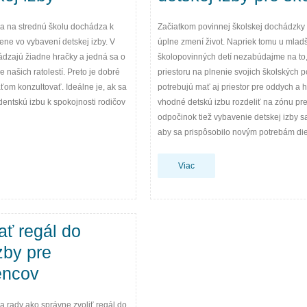
a na strednú školu dochádza k
Začiatkom povinnej školskej dochádzky 
mene vo vybavení detskej izby. V
úplne zmení život. Napriek tomu u mlad
ádzajú žiadne hračky a jedná sa o
školopovinných detí nezabúdajme na to
 našich ratolestí. Preto je dobré
priestoru na plnenie svojich školských p
ťom konzultovať. Ideálne je, ak sa
potrebujú mať aj priestor pre oddych a hr
udentskú izbu k spokojnosti rodičov
vhodné detskú izbu rozdeliť na zónu pre
odpočinok tiež vybavenie detskej izby 
aby sa prispôsobilo novým potrebám die
Viac
ať regál do
zby pre
encov
a rady ako správne zvoliť regál do