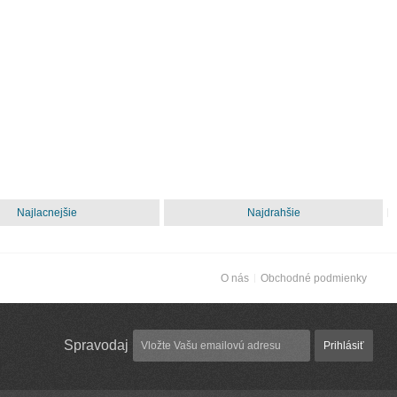
Najlacnejšie
Najdrahšie
O nás
Obchodné podmienky
Spravodaj
Prihlásiť