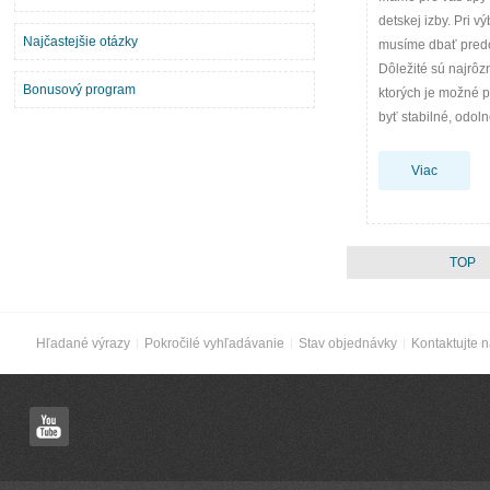
detskej izby. Pri v
Najčastejšie otázky
musíme dbať predo
Dôležité sú najrôzn
Bonusový program
ktorých je možné p
byť stabilné, odol
Viac
TOP
Hľadané výrazy
Pokročilé vyhľadávanie
Stav objednávky
Kontaktujte 