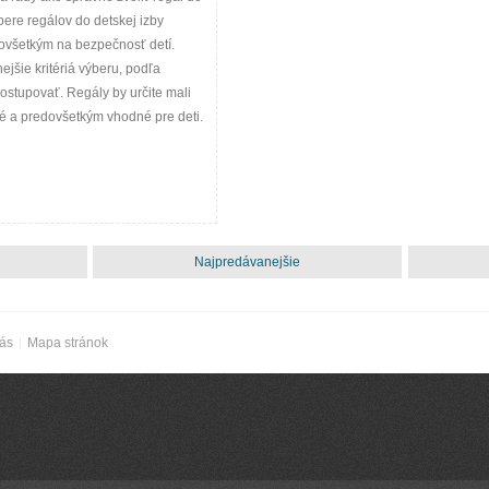
ýbere regálov do detskej izby
všetkým na bezpečnosť detí.
ejšie kritériá výberu, podľa
ostupovať. Regály by určite mali
né a predovšetkým vhodné pre deti.
Najpredávanejšie
nás
Mapa stránok