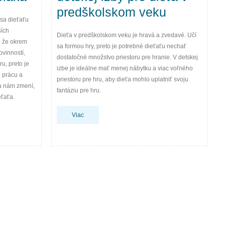
predškolskom veku
sa dieťaťu
ších
Dieťa v predškolskom veku je hravá a zvedavé. Učí
, že okrem
sa formou hry, preto je potrebné dieťaťu nechať
ovinností,
dostatočné množstvo priestoru pre hranie. V detskej
u, preto je
izbe je ideálne mať menej nábytku a viac voľného
 prácu a
priestoru pre hru, aby dieťa mohlo uplatniť svoju
sa nám zmení,
fantáziu pre hru.
ťaťa.
Viac