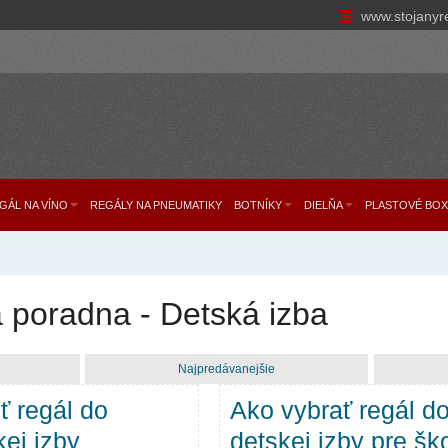
www.stojanyr
GÁL NA VÍNO
REGÁLY NA PNEUMATIKY
BOTNÍKY
DIELŇA
PLASTOVÉ BOX
 poradna - Detská izba
Najpredávanejšie
ť regál do
Ako vybrať regál d
kej izby
detskej izby pre šk