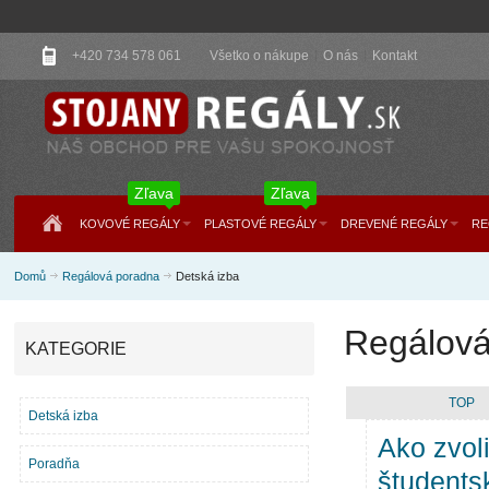
+420 734 578 061
Všetko o nákupe
O nás
Kontakt
Zľava
Zľava
KOVOVÉ REGÁLY
PLASTOVÉ REGÁLY
DREVENÉ REGÁLY
RE
Domů
Regálová poradna
Detská izba
Regálová
KATEGORIE
TOP
Detská izba
Ako zvoli
Poradňa
študents