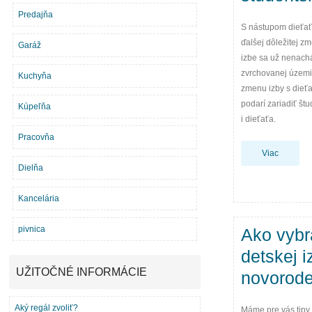
Predajňa
S nástupom dieťať
ďalšej dôležitej z
Garáž
izbe sa už nenach
zvrchovanej územie
Kuchyňa
zmenu izby s dieťa
podarí zariadiť št
Kúpeľňa
i dieťaťa.
Pracovňa
Viac
Dielňa
Kancelária
pivnica
Ako vybr
detskej i
UŽITOČNÉ INFORMÁCIE
novorod
Aký regál zvoliť?
Máme pre vás tipy 