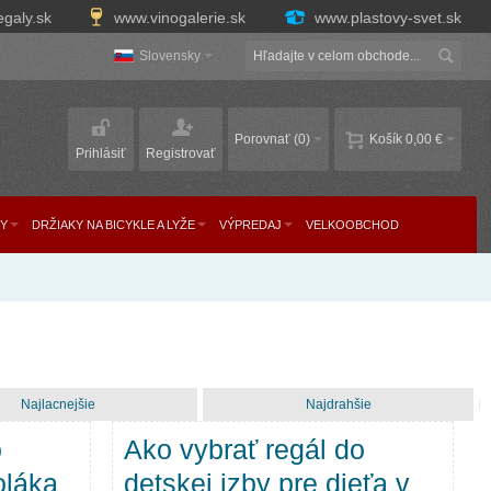
egaly.sk
www.vinogalerie.sk
www.plastovy-svet.sk
Slovensky
Porovnať
(0)
Košík
0,00 €
Prihlásiť
Registrovať
Y
DRŽIAKY NA BICYKLE A LYŽE
VÝPREDAJ
VELKOOBCHOD
Najlacnejšie
Najdrahšie
o
Ako vybrať regál do
oláka
detskej izby pre dieťa v