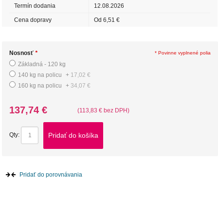
Termín dodania
12.08.2026
Cena dopravy
Od 6,51 €
Nosnosť
*
* Povinne vyplnené polia
Základná - 120 kg
140 kg na policu
+
17,02 €
160 kg na policu
+
34,07 €
137,74 €
(113,83 € bez DPH)
Pridať do košíka
Qty:
Pridať do porovnávania