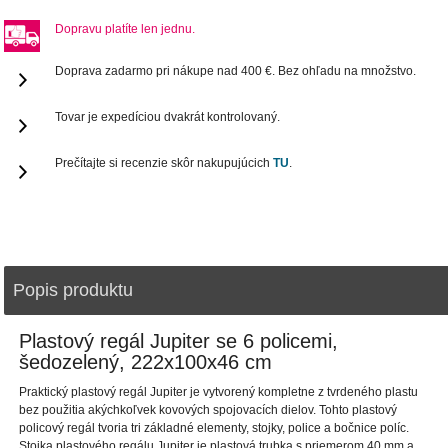
Dopravu platíte len jednu.
Doprava zadarmo pri nákupe nad 400 €. Bez ohľadu na množstvo.
Tovar je expedíciou dvakrát kontrolovaný.
Prečítajte si recenzie skôr nakupujúcich
TU
.
Popis produktu
Plastový regál Jupiter se 6 policemi,
šedozelený, 222x100x46 cm
Praktický plastový regál Jupiter je vytvorený kompletne z tvrdeného plastu
bez použitia akýchkoľvek kovových spojovacích dielov. Tohto plastový
policový regál tvoria tri základné elementy, stojky, police a bočnice políc.
Stojka plastového regálu Jupiter je plastová trubka s priemerom 40 mm a