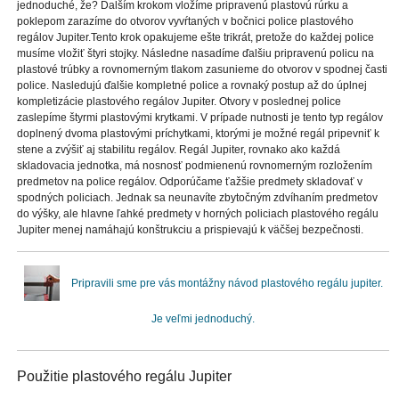
jednoduché, že? Ďalším krokom vložíme pripravenú plastovú rúrku a
poklepom zarazíme do otvorov vyvŕtaných v bočnici police plastového
regálov Jupiter.Tento krok opakujeme ešte trikrát, pretože do každej police
musíme vložiť štyri stojky. Následne nasadíme ďalšiu pripravenú policu na
plastové trúbky a rovnomerným tlakom zasunieme do otvorov v spodnej časti
police. Nasledujú ďalšie kompletné police a rovnaký postup až do úplnej
kompletizácie plastového regálov Jupiter. Otvory v poslednej police
zaslepíme štyrmi plastovými krytkami. V prípade nutnosti je tento typ regálov
doplnený dvoma plastovými príchytkami, ktorými je možné regál pripevniť k
stene a zvýšiť aj stabilitu regálov. Regál Jupiter, rovnako ako každá
skladovacia jednotka, má nosnosť podmienenú rovnomerným rozložením
predmetov na police regálov. Odporúčame ťažšie predmety skladovať v
spodných policiach. Jednak sa neunavíte zbytočným zdvíhaním predmetov
do výšky, ale hlavne ľahké predmety v horných policiach plastového regálu
Jupiter menej namáhajú konštrukciu a prispievajú k väčšej bezpečnosti.
Pripravili sme pre vás montážny návod plastového regálu jupiter.
Je veľmi jednoduchý.
Použitie plastového regálu Jupiter