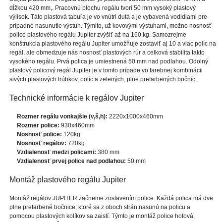
dĺžkou 420 mm,. Pracovnú plochu regálu tvorí 50 mm vysoký plastový
výlisok. Táto plastová tabuľa je vo vnútri dutá a je vybavená vodidlami pre
prípadné nasunutie výstuh. Týmito, už kovovými výstuhami, možno nosnosť
police plastového regálu Jupiter zvýšiť až na 160 kg. Samozrejme
konštrukcia plastového regálu Jupiter umožňuje zostaviť aj 10 a viac políc na
regál, ale obmedzuje nás nosnosť plastových rúr a celková stabilita takto
vysokého regálu. Prvá polica je umiestnená 50 mm nad podlahou. Odolný
plastový policový regál Jupiter je v tomto prípade vo farebnej kombinácii
sivých plastových trúbkov, políc a zelených, plne prefarbených bočníc.
Technické informácie k regálov Jupiter
Rozmer regálu vonkajšie (v,š,h):
2220x1000x460mm
Rozmer police:
930x460mm
Nosnosť police:
120kg
Nosnosť regálov:
720kg
Vzdialenosť medzi policami:
380 mm
Vzdialenosť prvej police nad podlahou:
50 mm
Montáž plastového regálu Jupiter
Montáž regálov JUPITER začneme zostavením police. Každá polica má dve
plne prefarbené bočnice, ktoré sa z oboch strán nasunú na policu a
pomocou plastových kolíkov sa zaistí. Týmto je montáž police hotová,