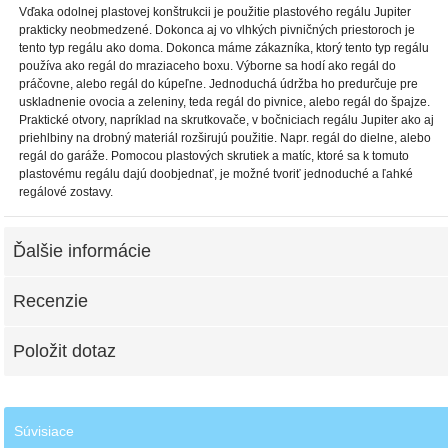
Vďaka odolnej plastovej konštrukcii je použitie plastového regálu Jupiter
prakticky neobmedzené. Dokonca aj vo vlhkých pivničných priestoroch je
tento typ regálu ako doma. Dokonca máme zákazníka, ktorý tento typ regálu
používa ako regál do mraziaceho boxu. Výborne sa hodí ako regál do
práčovne, alebo regál do kúpeľne. Jednoduchá údržba ho predurčuje pre
uskladnenie ovocia a zeleniny, teda regál do pivnice, alebo regál do špajze.
Praktické otvory, napríklad na skrutkovače, v bočniciach regálu Jupiter ako aj
priehlbiny na drobný materiál rozširujú použitie. Napr. regál do dielne, alebo
regál do garáže. Pomocou plastových skrutiek a matíc, ktoré sa k tomuto
plastovému regálu dajú doobjednať, je možné tvoriť jednoduché a ľahké
regálové zostavy.
Ďalšie informácie
Recenzie
Položit dotaz
Súvisiace